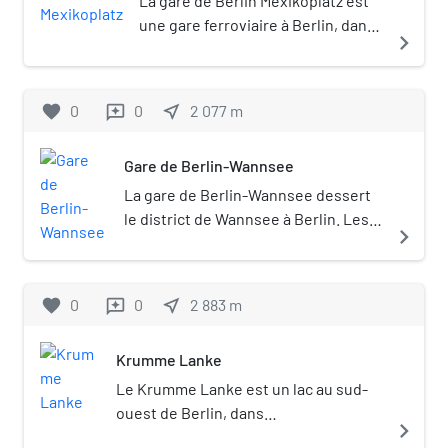
La gare de Berlin Mexikoplatz est
oubliées depuis longtemps font partie
une gare ferroviaire à Berlin, dans
navigate_next
intégrante du projet, ainsi que la
le quartier de Zehlendorf. La gare
pratique de l’artisanat ancien par des
se situe dans la place du même
bénévoles.
nom.
favorite
0
0
near_me
2 077
m
reviews
Gare de Berlin-Wannsee
La gare de Berlin-Wannsee dessert
le district de Wannsee à Berlin. Les
navigate_next
lignes de S-Bahn S1 et S7 y passent.
favorite
0
0
near_me
2 883
m
reviews
Krumme Lanke
Le Krumme Lanke est un lac au sud-
ouest de Berlin, dans
navigate_next
l'arrondissement de Steglitz-