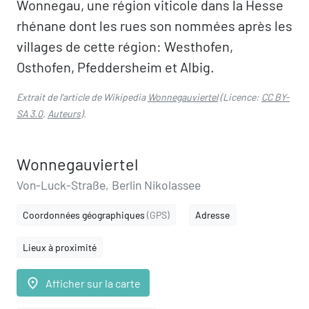
Wonnegau, une région viticole dans la Hesse
rhénane dont les rues son nommées après les
villages de cette région: Westhofen,
Osthofen, Pfeddersheim et Albig.
Extrait de l'article de Wikipedia
Wonnegauviertel
(Licence:
CC BY-
SA 3.0
,
Auteurs
).
Wonnegauviertel
Von-Luck-Straße, Berlin Nikolassee
Coordonnées géographiques
(GPS)
Adresse
Lieux à proximité
place
Afficher sur la carte