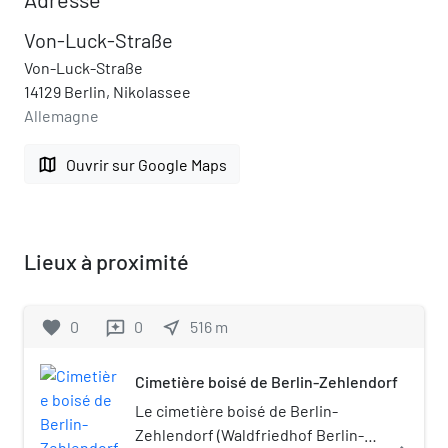
Von-Luck-Straße
Von-Luck-Straße
14129 Berlin, Nikolassee
Allemagne
map
Ouvrir sur Google Maps
Lieux à proximité
favorite
0
0
near_me
516
m
reviews
Cimetière boisé de Berlin-Zehlendorf
Le cimetière boisé de Berlin-
Zehlendorf (Waldfriedhof Berlin-