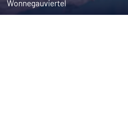
Wonnegauviertel