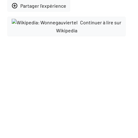
add_circle_outline
Partager l'expérience
Continuer à lire sur
Wikipedia