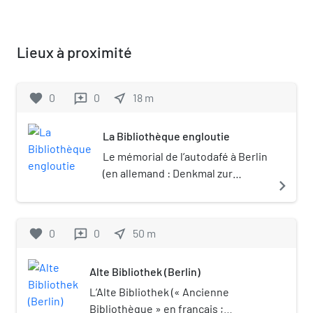
Lieux à proximité
favorite
0
0
near_me
18
m
reviews
La Bibliothèque engloutie
Le mémorial de l’autodafé à Berlin
(en allemand : Denkmal zur
navigate_next
Erinnerung an die
Bücherverbrennung, litt. «
monument du souvenir des
favorite
0
0
near_me
50
m
reviews
autodafés »), aussi appelé La
Bibliothèque engloutie (en
Alte Bibliothek (Berlin)
allemand : Versunkene
Bibliothek) ou simplement
L’Alte Bibliothek (« Ancienne
Bibliothek ou Autodafé est une
Bibliothèque » en français ;