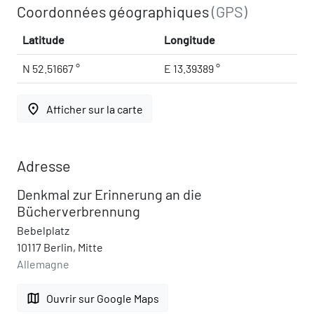
Coordonnées géographiques
(GPS)
Latitude
Longitude
N 52.51667 °
E 13.39389 °
place
Afficher sur la carte
Adresse
Denkmal zur Erinnerung an die
Bücherverbrennung
Bebelplatz
10117 Berlin, Mitte
Allemagne
map
Ouvrir sur Google Maps