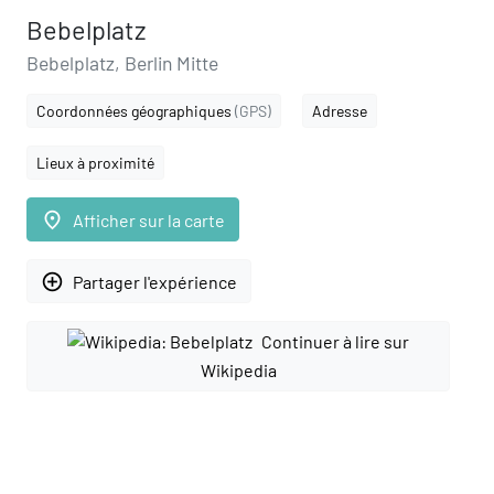
Bebelplatz
Bebelplatz, Berlin Mitte
Coordonnées géographiques
(GPS)
Adresse
Lieux à proximité
place
Afficher sur la carte
add_circle_outline
Partager l'expérience
Continuer à lire sur
Wikipedia