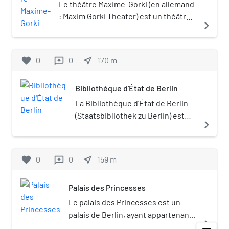
Le théâtre Maxime-Gorki (en allemand
: Maxim Gorki Theater) est un théâtre
navigate_next
de Berlin-Mitte dénommé d'après
l'écrivain soviétique Maxime Gorki. En
2015, les régisseurs en sont Nurkan
favorite
0
0
near_me
170
m
reviews
Erpulat (de), d'origine turque,
Sebastian Nübling (de), et la
Bibliothèque d'État de Berlin
dramaturge austro-israélienne Yael
Ronen.
La Bibliothèque d'État de Berlin
(Staatsbibliothek zu Berlin) est
navigate_next
une bibliothèque de Berlin et une
propriété de la Fondation du
patrimoine culturel prussien
favorite
0
0
near_me
159
m
reviews
(Stiftung Preußischer
Kulturbesitz (de)). Séparée en
Palais des Princesses
deux bâtiments, elle constitue
une réserve de connaissances de
Le palais des Princesses est un
la littérature de tous temps, tous
palais de Berlin, ayant appartenant
navigate_next
pays et toutes langues. À visée
à la dynastie des Hohenzollern.