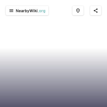
NearbyWiki
.org
menu
place
share