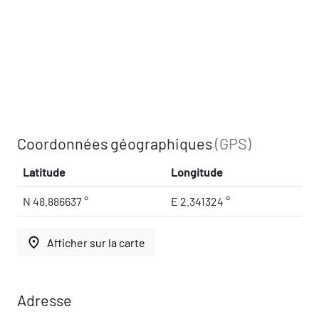
Coordonnées géographiques
(GPS)
Latitude
Longitude
N 48.886637 °
E 2.341324 °
place
Afficher sur la carte
Adresse