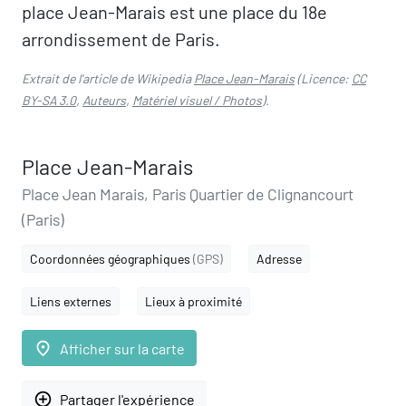
place Jean-Marais est une place du 18e
arrondissement de Paris.
Extrait de l'article de Wikipedia
Place Jean-Marais
(Licence:
CC
BY-SA 3.0
,
Auteurs
,
Matériel visuel / Photos
).
Place Jean-Marais
Place Jean Marais, Paris Quartier de Clignancourt
(Paris)
Coordonnées géographiques
(GPS)
Adresse
Liens externes
Lieux à proximité
place
Afficher sur la carte
add_circle_outline
Partager l'expérience