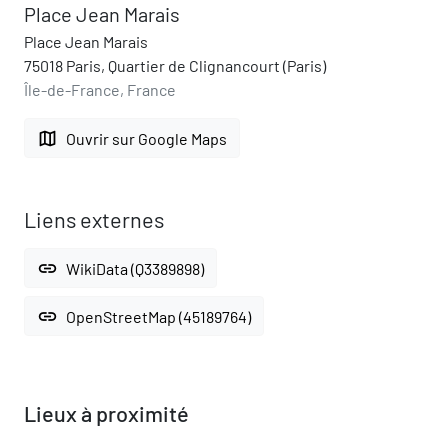
Place Jean Marais
Place Jean Marais
75018 Paris, Quartier de Clignancourt (Paris)
Île-de-France, France
map
Ouvrir sur Google Maps
Liens externes
link
WikiData (Q3389898)
link
OpenStreetMap (45189764)
Lieux à proximité