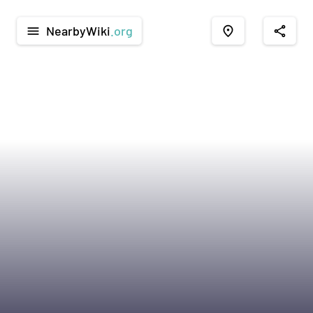
NearbyWiki
.org
menu
place
share