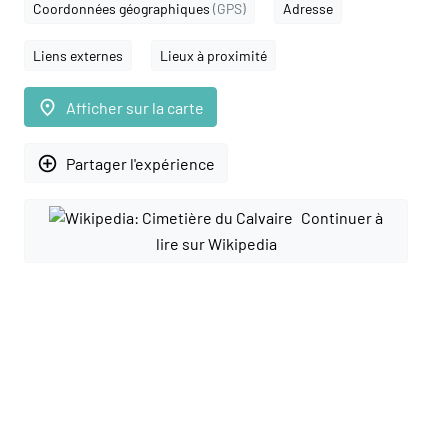
Coordonnées géographiques
(GPS)
Adresse
Liens externes
Lieux à proximité
place
Afficher sur la carte
add_circle_outline
Partager l'expérience
Continuer à
lire sur Wikipedia