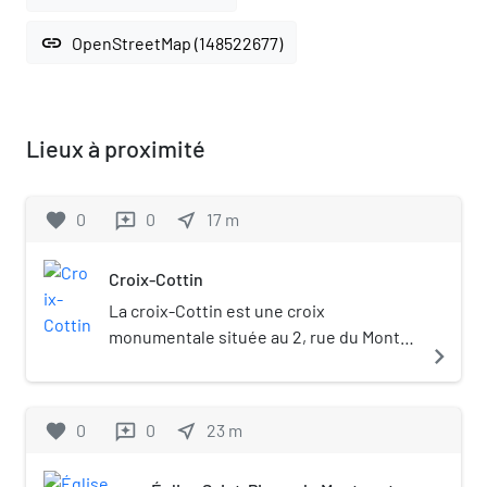
link
OpenStreetMap (148522677)
Lieux à proximité
favorite
0
0
near_me
17
m
reviews
Croix-Cottin
La croix-Cottin est une croix
monumentale située au 2, rue du Mont-
navigate_next
Cenis à Paris, en France. Construite en
1763, elle est notoire pour avoir subi
plusieurs déplacements.
favorite
0
0
near_me
23
m
reviews