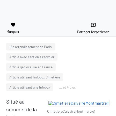
favorite
reviews
Marquer
Partager l'expérience
18e arrondissement de Paris
Article avec section à recycler
Article géolocalisé en France
Article utilisant l'infobox Cimetière
Article utilisant une Infobox
... et 4 plus
Situé au
sommet de la
CimetiereCalvaireMontmartre1