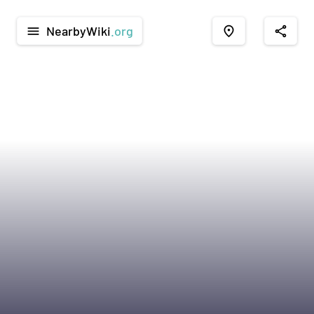
NearbyWiki
.org
menu
place
share