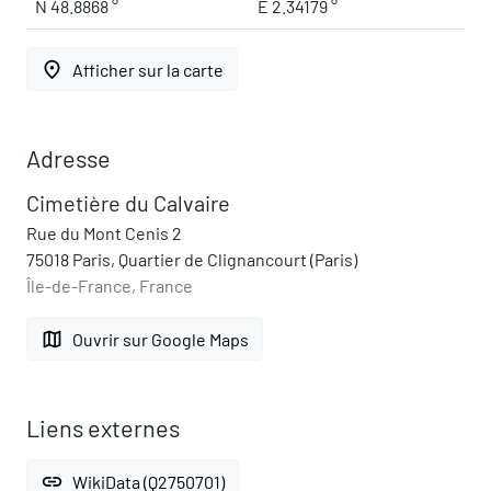
N 48.8868 °
E 2.34179 °
place
Afficher sur la carte
Adresse
Cimetière du Calvaire
Rue du Mont Cenis 2
75018 Paris, Quartier de Clignancourt (Paris)
Île-de-France, France
map
Ouvrir sur Google Maps
Liens externes
link
WikiData (Q2750701)