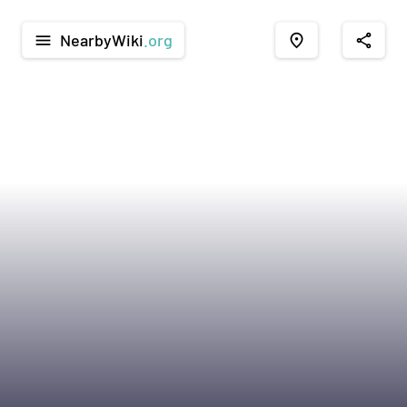
NearbyWiki
.org
menu
place
share