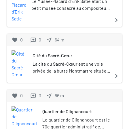
Le Musée-Placard d'Erik Satie était un
petit musée consacré au compositeur
Erik Satie (1866-1925), situé au 6 rue
navigate_next
Cortot dans le 18e arrondissement de
Paris.
favorite
0
0
near_me
64
m
reviews
Cité du Sacré-Cœur
La cité du Sacré-Cœur est une voie
privée de la butte Montmartre située
navigate_next
dans le 18e arrondissement de Paris.
favorite
0
0
near_me
86
m
reviews
Quartier de Clignancourt
Le quartier de Clignancourt est le
70e quartier administratif de