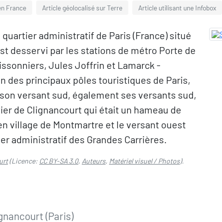
 en France
Article géolocalisé sur Terre
Article utilisant une Infobox
 quartier administratif de Paris (France) situé
st desservi par les stations de métro Porte de
issonniers, Jules Joffrin et Lamarck -
n des principaux pôles touristiques de Paris,
 son versant sud, également ses versants sud,
er de Clignancourt qui était un hameau de
en village de Montmartre et le versant ouest
tier administratif des Grandes Carrières.
urt
(Licence:
CC BY-SA 3.0
,
Auteurs
,
Matériel visuel / Photos
).
ignancourt (Paris)