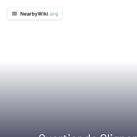
NearbyWiki
.org
menu