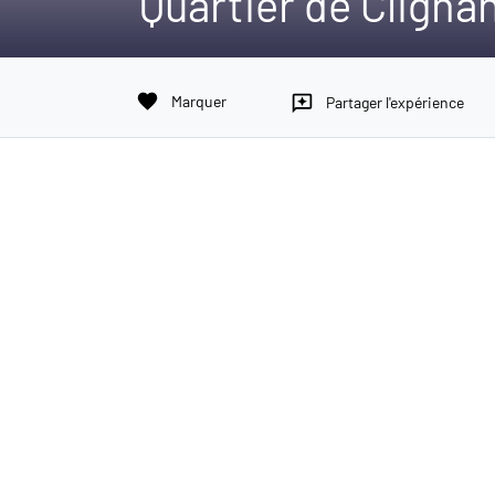
Quartier de Cligna
favorite
Marquer
reviews
Partager l'expérience