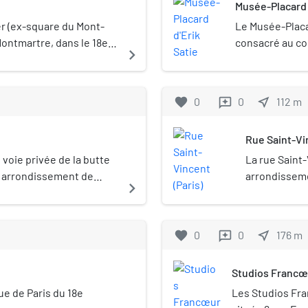
Musée-Placard 
r (ex-square du Mont-
Le Musée-Placar
Montmartre, dans le 18e
consacré au com
navigate_next
nce).
au 6 rue Cortot
favorite
0
0
near_me
112
m
reviews
Rue Saint-Vi
voie privée de la butte
La rue Saint-
e arrondissement de
arrondisseme
navigate_next
quartier de 
favorite
0
0
near_me
176
m
reviews
Studios Francœ
ue de Paris du 18e
Les Studios Fra