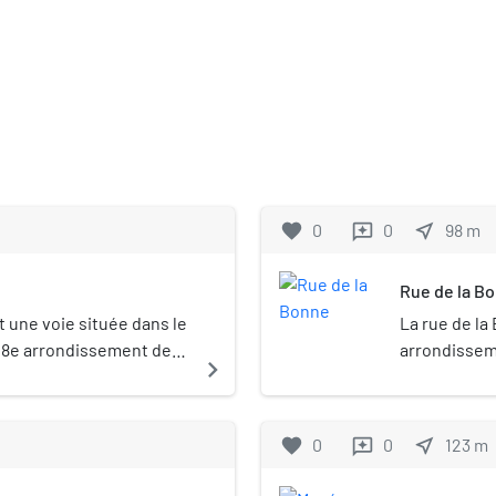
favorite
0
0
near_me
98
m
reviews
Rue de la B
t une voie située dans le
La rue de la
 18e arrondissement de
arrondisseme
navigate_next
favorite
0
0
near_me
123
m
reviews