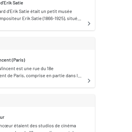
d'Erik Satie
d d'Erik Satie était un petit musée
positeur Erik Satie (1866-1925), situé
navigate_next
 dans le 18e arrondissement de Paris.
ncent (Paris)
Vincent est une rue du 18e
nt de Paris, comprise en partie dans le
navigate_next
Montmartre.
ur
ncœur étaient des studios de cinéma