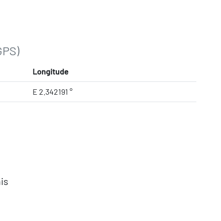
GPS)
Longitude
E 2.342191 °
is