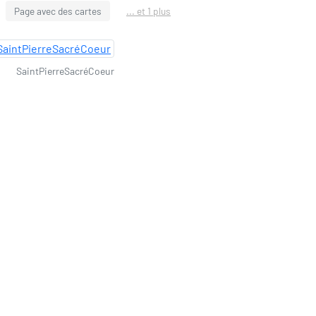
Page avec des cartes
... et 1 plus
SaintPierreSacréCoeur