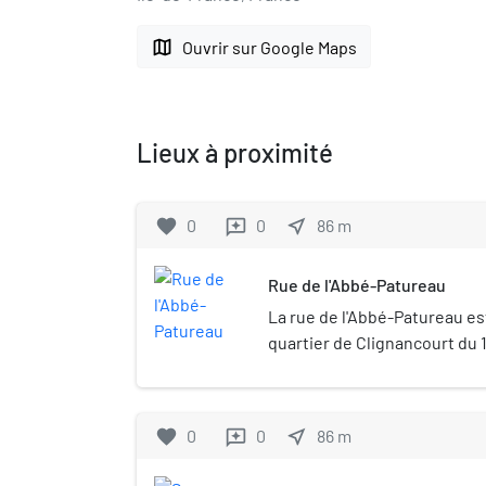
map
Ouvrir sur Google Maps
Lieux à proximité
favorite
0
0
near_me
86
m
reviews
Rue de l'Abbé-Patureau
La rue de l'Abbé-Patureau es
quartier de Clignancourt du
Paris.
favorite
0
0
near_me
86
m
reviews