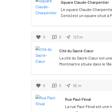
Square Claude-Charpentier
Le square Claude-Charpentie
Cenis) est un square situé à 
arrondissement de Paris (Fra
favorite
0
0
near_me
123
m
reviews
Cité du Sacré-Cœur
La cité du Sacré-Cœur est une 
Montmartre située dans le 18
Paris.
favorite
0
0
near_me
92
m
reviews
Rue Paul-Féval
La rue Paul-Féval est une r