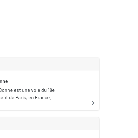
onne
 Bonne est une voie du 18e
nt de Paris, en France.
navigate_next