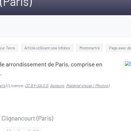
(Paris)
 sur Terre
Article utilisant une Infobox
Montmartre
Page avec de
18e arrondissement de Paris, comprise en
.
ris)
(Licence:
CC BY-SA 3.0
,
Auteurs
,
Matériel visuel / Photos
).
 Clignancourt (Paris)