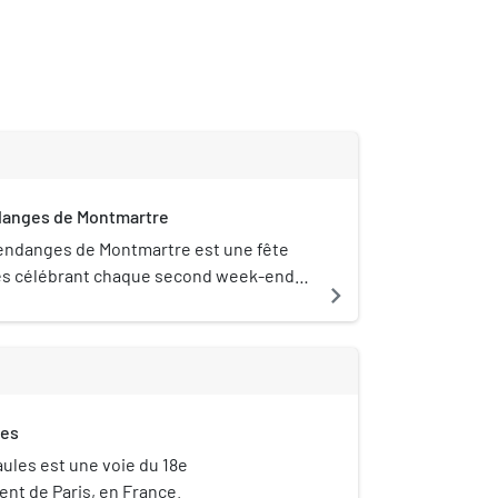
danges de Montmartre
endanges de Montmartre est une fête
s célébrant chaque second week-end
navigate_next
uis 1934, l'arrivée des cuvées issues du
re. L'organisation est assurée par la
 arrondissement, mobilise les acteurs de
(commerçants, artistes, associations,
et invite des célébrités à parrainer
les
aules est une voie du 18e
nt de Paris, en France.