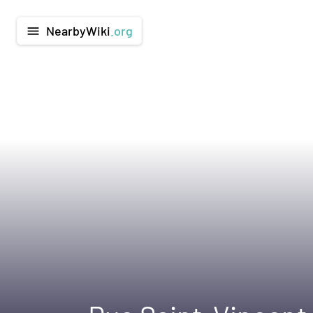
NearbyWiki
.org
menu