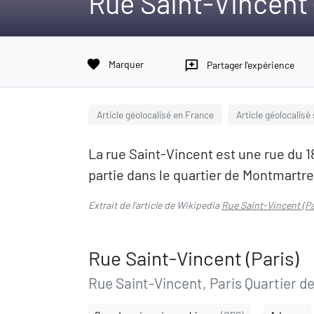
Rue Saint-Vincent 
favorite
Marquer
reviews
Partager l'expérience
Article géolocalisé en France
Article géolocalisé
La rue Saint-Vincent est une rue du 
partie dans le quartier de Montmartre
Extrait de l'article de Wikipedia
Rue Saint-Vincent (Pa
Rue Saint-Vincent (Paris)
Rue Saint-Vincent, Paris Quartier de