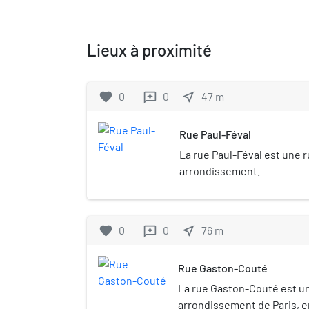
Lieux à proximité
favorite
0
0
near_me
47
m
reviews
Rue Paul-Féval
La rue Paul-Féval est une r
arrondissement.
favorite
0
0
near_me
76
m
reviews
Rue Gaston-Couté
La rue Gaston-Couté est un
arrondissement de Paris, e