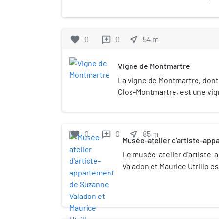
favorite
0
0
near_me
54
m
reviews
Vigne de Montmartre
La vigne de Montmartre, dont l
Clos-Montmartre, est une vign
Montmartre, dans le 18e arro
favorite
0
0
near_me
85
m
reviews
Musée-atelier d'artiste-ap
Valadon et Maurice Utrillo
Le musée-atelier d'artiste
Valadon et Maurice Utrillo est
situé dans le 18e arrondisse
vécurent de nombreux artis
Suzanne Valadon et son fils M
1912 et 1926. Il est reconsti