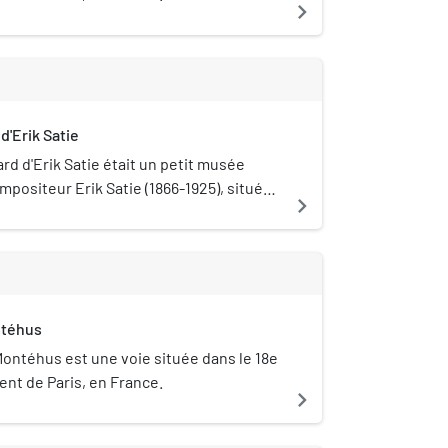
navigate_next
d'Erik Satie
d d'Erik Satie était un petit musée
positeur Erik Satie (1866-1925), situé
navigate_next
 dans le 18e arrondissement de Paris.
ntéhus
Montéhus est une voie située dans le 18e
nt de Paris, en France.
navigate_next