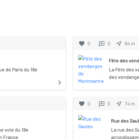
favorite
0
0
near_me
64
m
reviews
Fête des ven
ue de Paris du 18e
La Fête des v
des vendange
navigate_next
d'octobre, dep
Clos Montmart
mairie du 18e
favorite
0
0
near_me
74
m
reviews
la vie locale 
écoles, etc.) 
Rue des Sau
l’événement.
e voie du 18e
La rue des S
n France.
arrondisseme