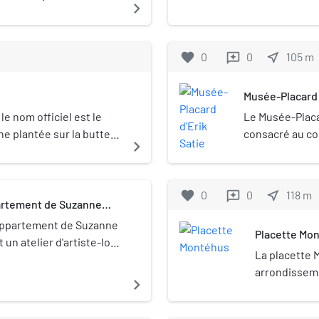
navigate_next
favorite
0
0
near_me
105
m
reviews
Musée-Placard 
e nom officiel est le
Le Musée-Placar
e plantée sur la butte
consacré au com
navigate_next
ndissement de Paris.
au 6 rue Cortot
favorite
0
0
near_me
118
m
reviews
partement de Suzanne
-appartement de Suzanne
Placette Mo
 un atelier d'artiste-loft,
La placette 
ment de Paris, où
arrondisseme
tes peintres dont
navigate_next
aurice Utrillo, entre
tué d'époque et