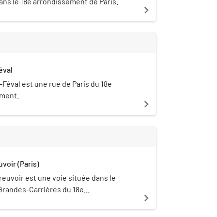
ans le 18e arrondissement de Paris.
navigate_next
éval
-Féval est une rue de Paris du 18e
ment.
navigate_next
uvoir (Paris)
breuvoir est une voie située dans le
 Grandes-Carrières du 18e
navigate_next
t de Paris (France).