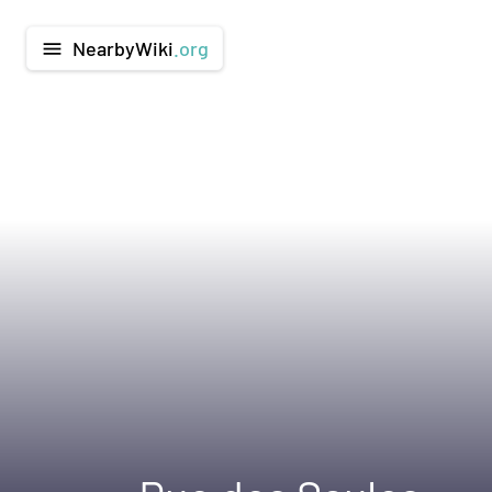
NearbyWiki
.org
menu