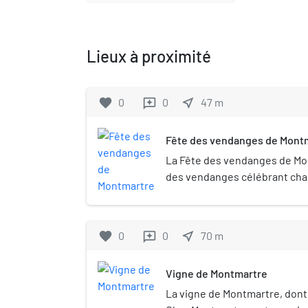
Lieux à proximité
favorite
0
0
near_me
47
m
reviews
Fête des vendanges de Mont
La Fête des vendanges de Mo
des vendanges célébrant ch
d'octobre, depuis 1934, l'arri
Clos Montmartre. L'organisati
mairie du 18e arrondissement,
favorite
0
0
near_me
70
m
reviews
la vie locale (commerçants, ar
écoles, etc.) et invite des cél
Vigne de Montmartre
l’événement.
La vigne de Montmartre, dont l