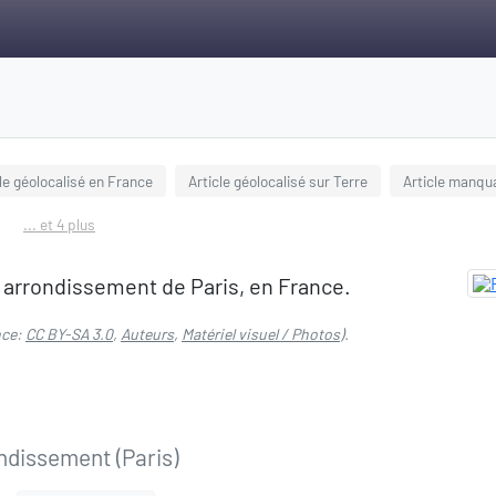
le géolocalisé en France
Article géolocalisé sur Terre
Article manqu
... et 4 plus
e arrondissement de Paris, en France.
nce:
CC BY-SA 3.0
,
Auteurs
,
Matériel visuel / Photos
).
ndissement (Paris)