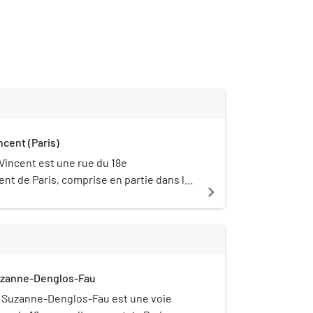
ncent (Paris)
Vincent est une rue du 18e
nt de Paris, comprise en partie dans le
navigate_next
Montmartre.
uzanne-Denglos-Fau
e Suzanne-Denglos-Fau est une voie