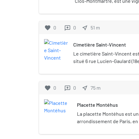
Clos-Montmartre, est une vign
Montmartre, dans le 18e arro
favorite
0
0
near_me
51
m
reviews
Cimetière Saint-Vincent
Le cimetière Saint-Vincent est
situé 6 rue Lucien-Gaulard (1
le quartier de Montmartre.
favorite
0
0
near_me
75
m
reviews
Placette Montéhus
La placette Montéhus est une
arrondissement de Paris, en