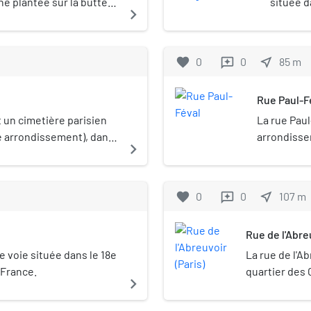
e plantée sur la butte
située d
navigate_next
ndissement de Paris.
favorite
0
0
near_me
85
m
reviews
Rue Paul-F
 un cimetière parisien
La rue Paul
8e arrondissement), dans
arrondisse
navigate_next
favorite
0
0
near_me
107
m
reviews
Rue de l'Abre
 voie située dans le 18e
La rue de l'A
 France.
quartier des
navigate_next
arrondissemen