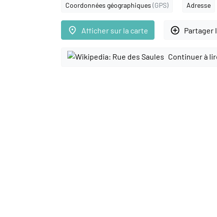
Coordonnées géographiques
(GPS)
Adresse
place
add_circle_outline
Afficher sur la carte
Partager 
Continuer à li