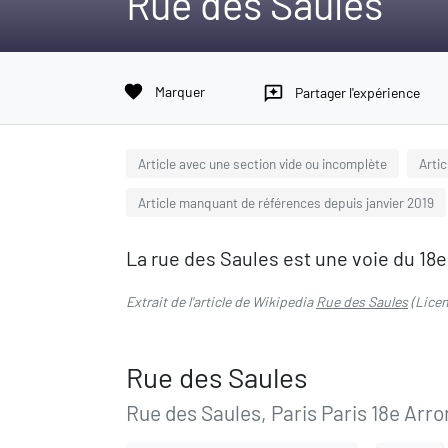
Rue des Saules
favorite
Marquer
reviews
Partager l'expérience
Article avec une section vide ou incomplète
Artic
Article manquant de références depuis janvier 2019
La rue des Saules est une voie du 18
Extrait de l'article de Wikipedia
Rue des Saules
(Lice
Rue des Saules
Rue des Saules, Paris Paris 18e Arro