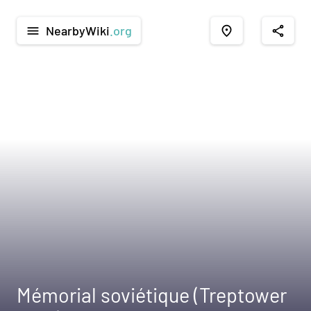
NearbyWiki
.org
menu
place
share
Mémorial soviétique (Treptower