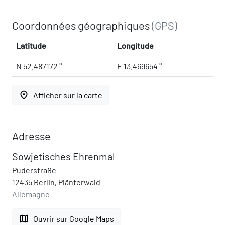
Coordonnées géographiques
(GPS)
Latitude
Longitude
N 52.487172 °
E 13.469654 °
place
Afficher sur la carte
Adresse
Sowjetisches Ehrenmal
Puderstraße
12435 Berlin, Plänterwald
Allemagne
map
Ouvrir sur Google Maps