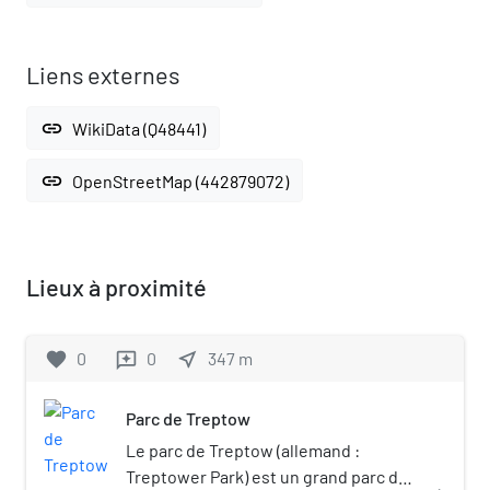
Liens externes
link
WikiData (Q48441)
link
OpenStreetMap (442879072)
Lieux à proximité
favorite
0
0
near_me
347
m
reviews
Parc de Treptow
Le parc de Treptow (allemand :
Treptower Park) est un grand parc de