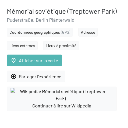
Mémorial soviétique (Treptower Park)
Puderstraße, Berlin Plänterwald
Coordonnées géographiques
(GPS)
Adresse
Liens externes
Lieux à proximité
place
Afficher sur la carte
add_circle_outline
Partager l'expérience
Continuer à lire sur Wikipedia