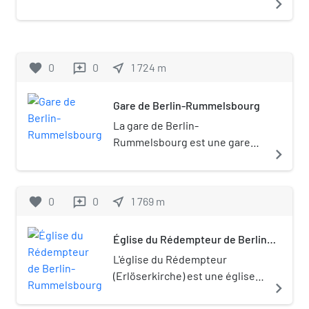
navigate_next
district de Berlin de Treptow-Köpenick. Il est
aussi connu sous son ancien nom, Kulturpark
Plänterwald.
favorite
0
0
near_me
1 724
m
reviews
Gare de Berlin-Rummelsbourg
La gare de Berlin-
Rummelsbourg est une gare
navigate_next
ferroviaire à Berlin, dans le
quartier de Rummelsbourg. La
gare se trouve sur la ligne de
favorite
0
0
near_me
1 769
m
reviews
Berlin à Wrocław.
Église du Rédempteur de Berlin-
Rummelsbourg
L'église du Rédempteur
(Erlöserkirche) est une église
navigate_next
luthérienne-évangélique de
Berlin située à Victoriastadt