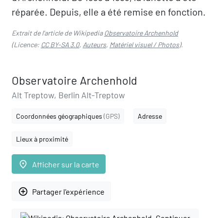
réparée. Depuis, elle a été remise en fonction.
Extrait de l'article de Wikipedia
Observatoire Archenhold
(Licence:
CC BY-SA 3.0
,
Auteurs
,
Matériel visuel / Photos
).
Observatoire Archenhold
Alt Treptow, Berlin Alt-Treptow
Coordonnées géographiques
(GPS)
Adresse
Lieux à proximité
place
Afficher sur la carte
add_circle_outline
Partager l'expérience
Continuer