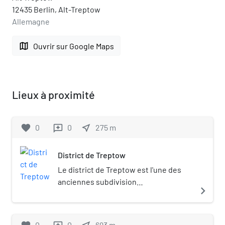
12435 Berlin, Alt-Treptow
Allemagne
map
Ouvrir sur Google Maps
Lieux à proximité
favorite
0
0
near_me
275
m
reviews
District de Treptow
Le district de Treptow est l'une des
anciennes subdivision
navigate_next
administratives de Berlin créée lors
de la constitution du « Grand Berlin »
en 1920. Après la Seconde Guerre
0
0
693
m