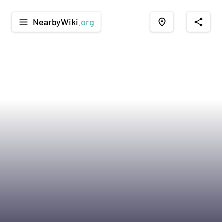
NearbyWiki
.org
menu
place
share