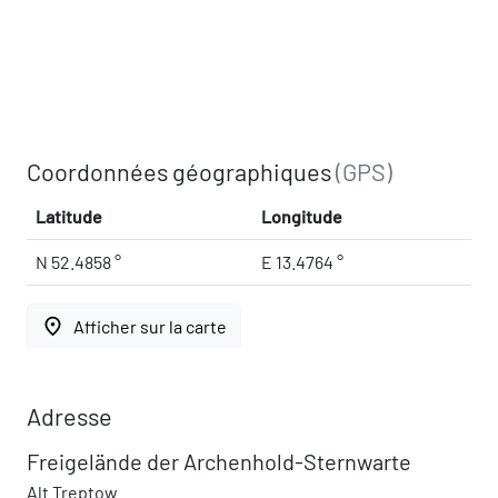
Coordonnées géographiques
(GPS)
Latitude
Longitude
N 52.4858 °
E 13.4764 °
place
Afficher sur la carte
Adresse
Freigelände der Archenhold-Sternwarte
Alt Treptow