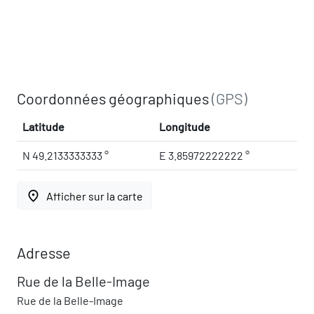
Coordonnées géographiques
(GPS)
Latitude
Longitude
N 49.2133333333 °
E 3.85972222222 °
place
Afficher sur la carte
Adresse
Rue de la Belle-Image
Rue de la Belle-Image