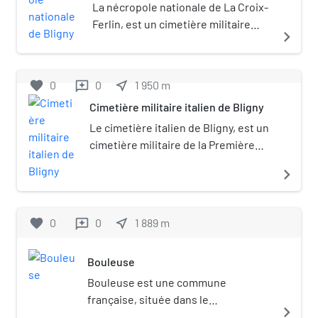
La nécropole nationale de La Croix-
Ferlin, est un cimetière militaire
navigate_next
français de la Première Guerre
mondiale situé sur le territoire de la
commune de Bligny dans le
favorite
0
0
near_me
1 950
m
reviews
département de la Marne.
Cimetière militaire italien de Bligny
Le cimetière italien de Bligny, est un
cimetière militaire de la Première
Guerre mondiale situé sur le
navigate_next
territoire de la commune de
Chambrecy dans le département de
la Marne.
favorite
0
0
near_me
1 889
m
reviews
Bouleuse
Bouleuse est une commune
française, située dans le
navigate_next
département de la Marne en région