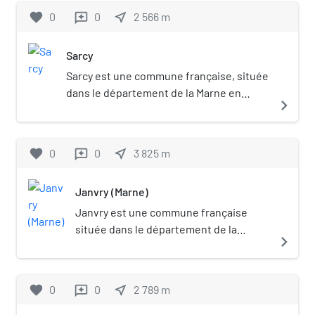
favorite
0
0
near_me
2 566
m
reviews
Sarcy
Sarcy est une commune française, située
dans le département de la Marne en
navigate_next
région Grand Est.
favorite
0
0
near_me
3 825
m
reviews
Janvry (Marne)
Janvry est une commune française
située dans le département de la
navigate_next
Marne, en région Grand Est.
favorite
0
0
near_me
2 789
m
reviews