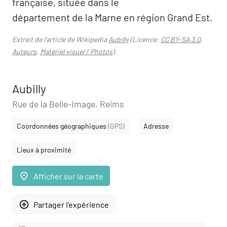
française, située dans le
département de la Marne en région Grand Est.
Extrait de l'article de Wikipedia
Aubilly
(Licence:
CC BY-SA 3.0
,
Auteurs
,
Matériel visuel / Photos
).
Aubilly
Rue de la Belle-Image, Reims
Coordonnées géographiques
(GPS)
Adresse
Lieux à proximité
place
Afficher sur la carte
add_circle_outline
Partager l'expérience