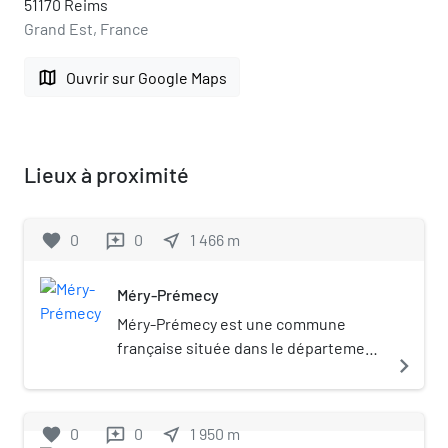
51170 Reims
Grand Est, France
map
Ouvrir sur Google Maps
Lieux à proximité
favorite
0
0
near_me
1 466
m
reviews
Méry-Prémecy
Méry-Prémecy est une commune
française située dans le département
navigate_next
de la Marne, en région Grand Est.
favorite
0
0
near_me
1 950
m
reviews