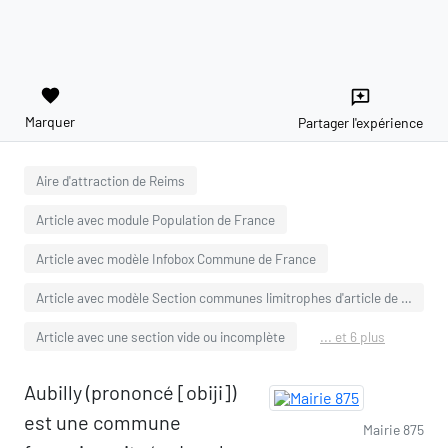
favorite
reviews
Marquer
Partager l'expérience
Aire d'attraction de Reims
Article avec module Population de France
Article avec modèle Infobox Commune de France
Article avec modèle Section communes limitrophes d'article de commune de France avec tableau
Article avec une section vide ou incomplète
... et 6 plus
Aubilly (prononcé [obiji])
est une commune
Mairie 875