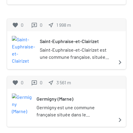
Grand Est.
favorite
0
0
near_me
1 998
m
reviews
Saint-Euphraise-et-Clairizet
Saint-Euphraise-et-Clairizet est
une commune française, située
navigate_next
dans le département de la Marne en
région Grand Est.
favorite
0
0
near_me
3 561
m
reviews
Germigny (Marne)
Germigny est une commune
française située dans le
navigate_next
département de la Marne, en région
Grand Est.