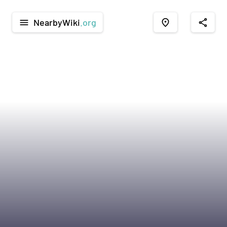
NearbyWiki
.org
menu
place
share