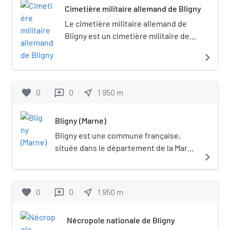
Cimetière militaire allemand de Bligny
Le cimetière militaire allemand de
Bligny est un cimetière militaire de la
Première Guerre mondiale situé sur
navigate_next
le territoire de la commune
française de Bligny dans le
département de la Marne.
favorite
0
0
near_me
1 950
m
reviews
Bligny (Marne)
Bligny est une commune française,
située dans le département de la Marne
navigate_next
en région Grand Est.
favorite
0
0
near_me
1 950
m
reviews
Nécropole nationale de Bligny