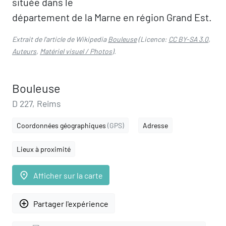
située dans le
département de la Marne en région Grand Est.
Extrait de l'article de Wikipedia
Bouleuse
(Licence:
CC BY-SA 3.0
,
Auteurs
,
Matériel visuel / Photos
).
Bouleuse
D 227, Reims
Coordonnées géographiques
(GPS)
Adresse
Lieux à proximité
place
Afficher sur la carte
add_circle_outline
Partager l'expérience