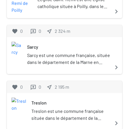
catholique située à Poilly, dans le
navigate_next
département de la Marne, en
France.
favorite
0
0
near_me
2 324
m
reviews
Sarcy
Sarcy est une commune française, située
dans le département de la Marne en
navigate_next
région Grand Est.
favorite
0
0
near_me
2 195
m
reviews
Treslon
Treslon est une commune française
située dans le département de la
navigate_next
Marne, en région Grand Est.