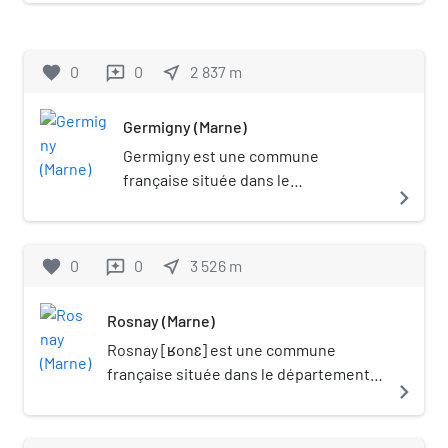
favorite
0
0
near_me
2 837
m
reviews
Germigny (Marne)
Germigny est une commune
française située dans le
navigate_next
département de la Marne, en région
Grand Est.
favorite
0
0
near_me
3 526
m
reviews
Rosnay (Marne)
Rosnay [ʁonɛ] est une commune
française située dans le département
navigate_next
de la Marne, en région Grand Est.