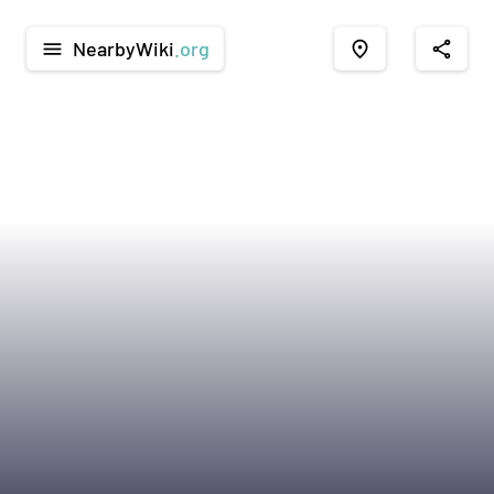
NearbyWiki
.org
menu
place
share