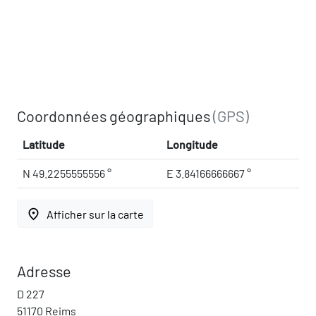
Coordonnées géographiques
(GPS)
Latitude
Longitude
N 49.2255555556 °
E 3.84166666667 °
place
Afficher sur la carte
Adresse
D 227
51170 Reims