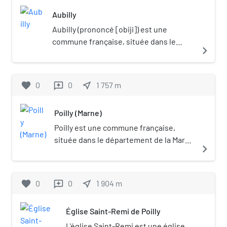
Aubilly
Aubilly (prononcé [obiji]) est une
commune française, située dans le
navigate_next
département de la Marne en région
Grand Est.
favorite
0
0
near_me
1 757
m
reviews
Poilly (Marne)
Poilly est une commune française,
située dans le département de la Marne
navigate_next
en région Grand Est.
favorite
0
0
near_me
1 904
m
reviews
Église Saint-Remi de Poilly
L'église Saint-Remi est une église