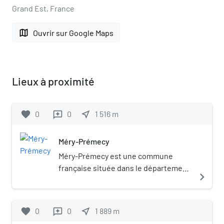
Grand Est, France
map
Ouvrir sur Google Maps
Lieux à proximité
favorite
0
0
near_me
1 516
m
reviews
Méry-Prémecy
Méry-Prémecy est une commune
française située dans le département
navigate_next
de la Marne, en région Grand Est.
favorite
0
0
near_me
1 889
m
reviews