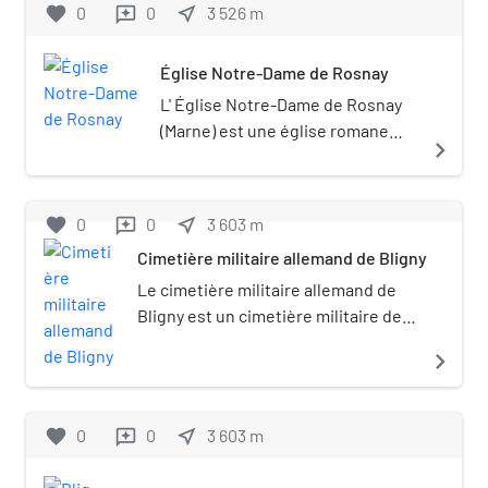
favorite
0
0
near_me
3 526
m
reviews
Église Notre-Dame de Rosnay
L' Église Notre-Dame de Rosnay
(Marne) est une église romane
navigate_next
construite au XIIe siècle .
favorite
0
0
near_me
3 603
m
reviews
Cimetière militaire allemand de Bligny
Le cimetière militaire allemand de
Bligny est un cimetière militaire de la
Première Guerre mondiale situé sur
navigate_next
le territoire de la commune
française de Bligny dans le
département de la Marne.
favorite
0
0
near_me
3 603
m
reviews