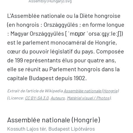
Assembly (Hungary).svg
L'Assemblée nationale ou la Diète hongroise
(en hongrois : Országgyűlés ; en forme longue
: Magyar Országgyűlés [ˈmɒɟɒɾ ˈoɾsaːgɟyːleːʃ])
est le parlement monocaméral de Hongrie,
cœur du pouvoir législatif du pays. Composée
de 199 représentants élus pour quatre ans,
elle se réunit au Parlement hongrois dans la
capitale Budapest depuis 1902.
Extrait de l'article de Wikipedia
Assemblée nationale (Hongrie)
(Licence:
CC BY-SA 3.0
,
Auteurs
,
Matériel visuel / Photos
).
Assemblée nationale (Hongrie)
Kossuth Lajos tér, Budapest Lipótváros