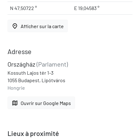
N 47.50722 °
E 19.04583 °
place
Afficher sur la carte
Adresse
Országház
(Parlament)
Kossuth Lajos tér 1-3
1055 Budapest, Lipótváros
Hongrie
map
Ouvrir sur Google Maps
Lieux à proximité