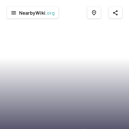
NearbyWiki
.org
menu
place
share