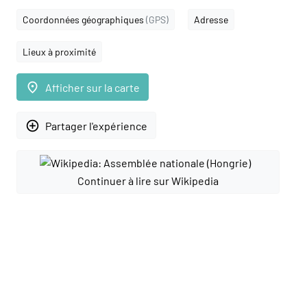
Coordonnées géographiques
(GPS)
Adresse
Lieux à proximité
place
Afficher sur la carte
add_circle_outline
Partager l'expérience
Continuer à lire sur Wikipedia