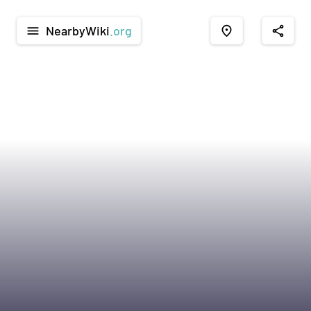
NearbyWiki
.org
menu
place
share