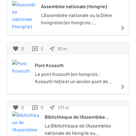
Assemblée nationale (Hongrie)
L'Assemblée nationale ou la Diète
hongroise (en hongrois :
navigate_next
Országgyűlés ; en forme longue :
Magyar Országgyűlés [ˈmɒɟɒɾ
ˈoɾsaːgɟyːleːʃ]) est le parlement
favorite
0
0
near_me
91
m
reviews
monocaméral de Hongrie, cœur du
pouvoir législatif du pays.
Pont Kossuth
Composée de 199 représentants
élus pour quatre ans, elle se réunit
Le pont Kossuth (en hongrois :
au Parlement hongrois dans la
Kossuth híd) est un ancien pont de
navigate_next
capitale Budapest depuis 1902.
Budapest, ouvert en 1946 et
démantelé en 1960.
favorite
0
0
near_me
101
m
reviews
Bibliothèque de l'Assemblée
nationale de Hongrie
La Bibliothèque de l'Assemblée
nationale de Hongrie ou