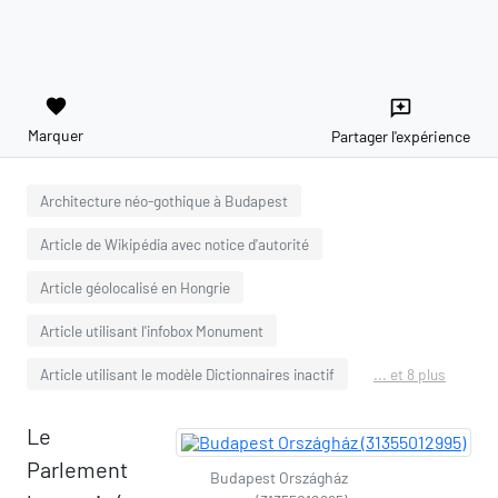
favorite
reviews
Marquer
Partager l'expérience
Architecture néo-gothique à Budapest
Article de Wikipédia avec notice d'autorité
Article géolocalisé en Hongrie
Article utilisant l'infobox Monument
Article utilisant le modèle Dictionnaires inactif
... et 8 plus
Le
Parlement
Budapest Országház