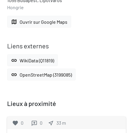
1055 Budapest, Lipótváros
Hongrie
map
Ouvrir sur Google Maps
Liens externes
link
WikiData (Q11819)
link
OpenStreetMap (3199085)
Lieux à proximité
favorite
0
0
near_me
33
m
reviews