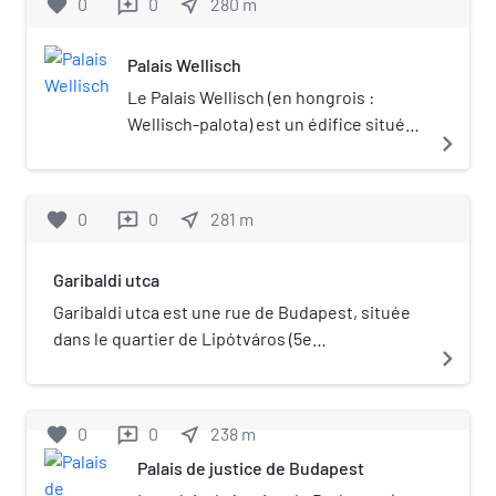
favorite
0
0
near_me
280
m
reviews
du pays, et son ambassadrice est,
depuis 2024, Jonathan Lacôte.
Palais Wellisch
Le Palais Wellisch (en hongrois :
Wellisch-palota) est un édifice situé
navigate_next
dans le 5e arrondissement de
Budapest. Il est situé dans le quartier
de Lipótváros, sur Kossuth Lajos tér
favorite
0
0
near_me
281
m
reviews
au sud du Parlement hongrois. Il s'agit
du siège des services du Premier
Garibaldi utca
ministre de Hongrie. Portail de
Budapest
Garibaldi utca est une rue de Budapest, située
dans le quartier de Lipótváros (5e
navigate_next
arrondissement). Portail de Budapest
favorite
0
0
near_me
238
m
reviews
Palais de justice de Budapest