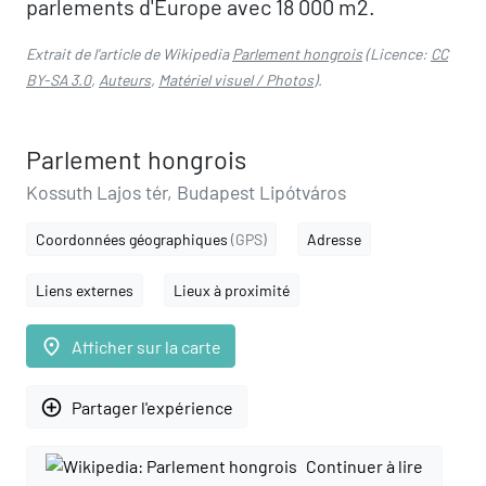
parlements d'Europe avec 18 000 m2.
Extrait de l'article de Wikipedia
Parlement hongrois
(Licence:
CC
BY-SA 3.0
,
Auteurs
,
Matériel visuel / Photos
).
Parlement hongrois
Kossuth Lajos tér, Budapest Lipótváros
Coordonnées géographiques
(GPS)
Adresse
Liens externes
Lieux à proximité
place
Afficher sur la carte
add_circle_outline
Partager l'expérience
Continuer à lire