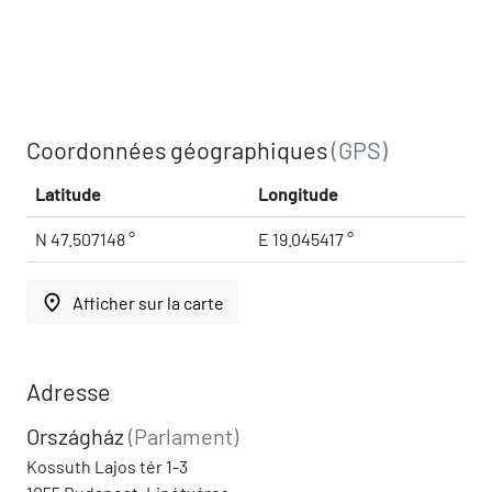
Coordonnées géographiques
(GPS)
Latitude
Longitude
N 47.507148 °
E 19.045417 °
place
Afficher sur la carte
Adresse
Országház
(Parlament)
Kossuth Lajos tér 1-3