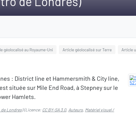
tro de Londres)
cle géolocalisé au Royaume-Uni
Article géolocalisé sur Terre
Article 
nes : District line et Hammersmith & City line,
est située sur Mile End Road, à Stepney sur le
Tower Hamlets.
 de Londres)
(Licence:
CC BY-SA 3.0
,
Auteurs
,
Matériel visuel /