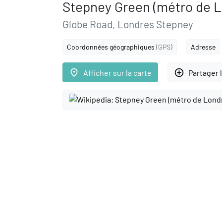
Stepney Green (métro de L
Globe Road, Londres Stepney
Coordonnées géographiques
(GPS)
Adresse
place
add_circle_outline
Afficher sur la carte
Partager 