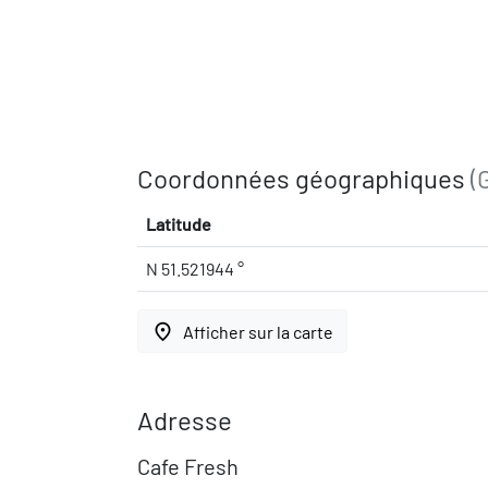
Coordonnées géographiques
(
Latitude
N 51.521944 °
place
Afficher sur la carte
Adresse
Cafe Fresh