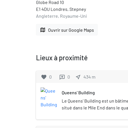
Globe Road 10
E1 4DU Londres, Stepney
Angleterre, Royaume-Uni
map
Ouvrir sur Google Maps
Lieux à proximité
favorite
0
0
near_me
434
m
reviews
Queens' Building
Le Queens' Building est un bâtime
situé dans le Mile End dans le qu
Tower Hamlets. Initialement ouv
éducatif et culturel de l'East End