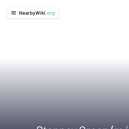
NearbyWiki
.org
menu