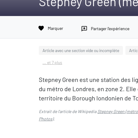
Stepney Green (mé
favorite
Marquer
reviews
Partager l'expérience
Article avec une section vide ou incomplète
Arti
... et 7 plus
Stepney Green est une station des lig
du métro de Londres, en zone 2. Elle 
territoire du Borough londonien de 
Extrait de l'article de Wikipedia
Stepney Green (métro
Photos
).