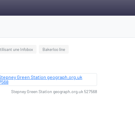
utilisant une Infobox
Bakerloo line
Stepney Green Station geograph.org.uk 527568