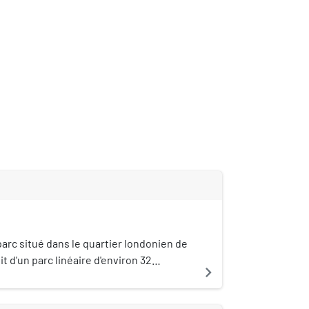
parc situé dans le quartier londonien de
it d'un parc linéaire d'environ 32
navigate_next
éé sur des terrains industriels dévastés
ts de la Seconde Guerre mondiale. Une