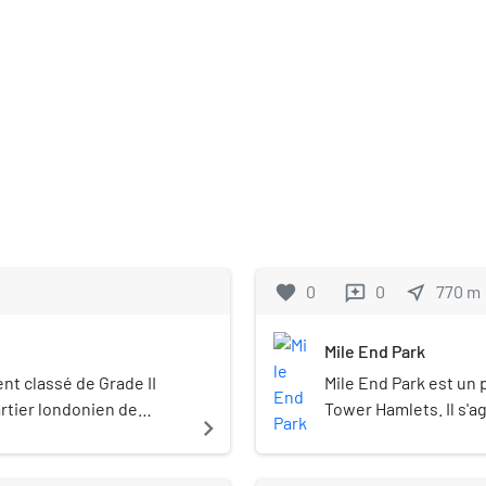
favorite
0
0
near_me
770
m
reviews
Mile End Park
nt classé de Grade II
Mile End Park est un 
artier londonien de
Tower Hamlets. Il s'ag
navigate_next
ert en 1887 comme lieu
hectares qui a été cr
 de Londres, il est
par les bombardemen