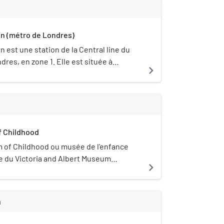
uve à Limehouse et Bethnal Green, le
n terrain à l'est du Regent's Canal. Au
 l'extrémité sud du Victoria Park par le
n (métro de Londres)
Il est ouvert 24h / 24.
 est une station de la Central line du
res, en zone 1. Elle est située à
navigate_next
n dans le borough londonien de Tower
 Childhood
of Childhood ou musée de l'enfance
e du Victoria and Albert Museum
navigate_next
lé « V&A »), qui est le musée national
qués du Royaume-Uni. Le V&A Museum of
itué à Bethnal Green, dans l'East End de
m