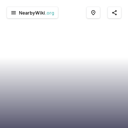
NearbyWiki
.org
menu
place
share