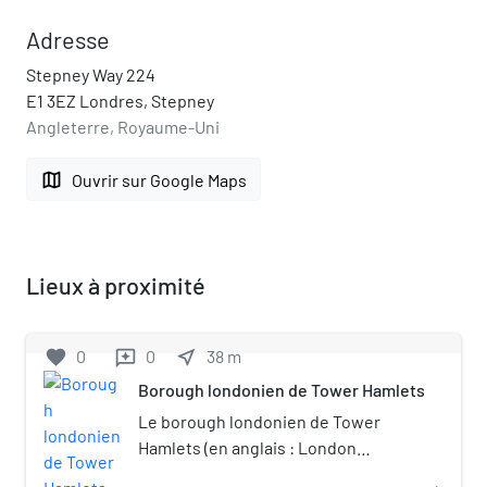
Adresse
Stepney Way 224
E1 3EZ Londres, Stepney
Angleterre, Royaume-Uni
map
Ouvrir sur Google Maps
Lieux à proximité
favorite
0
0
near_me
38
m
reviews
Borough londonien de Tower Hamlets
Le borough londonien de Tower
Hamlets (en anglais : London
Borough of Tower Hamlets) est un