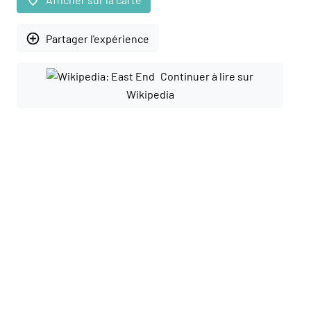
add_circle_outline
Partager l'expérience
Continuer à lire sur
Wikipedia