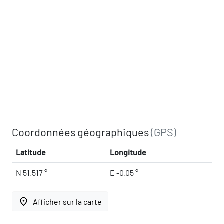
Coordonnées géographiques
(GPS)
Latitude
Longitude
N 51.517 °
E -0.05 °
place
Afficher sur la carte