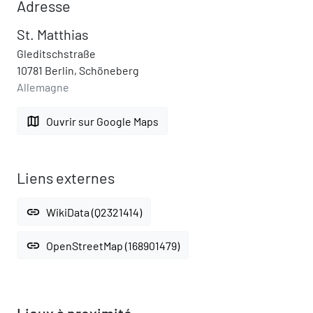
Adresse
St. Matthias
Gleditschstraße
10781 Berlin, Schöneberg
Allemagne
map
Ouvrir sur Google Maps
Liens externes
link
WikiData (Q2321414)
link
OpenStreetMap (168901479)
Lieux à proximité