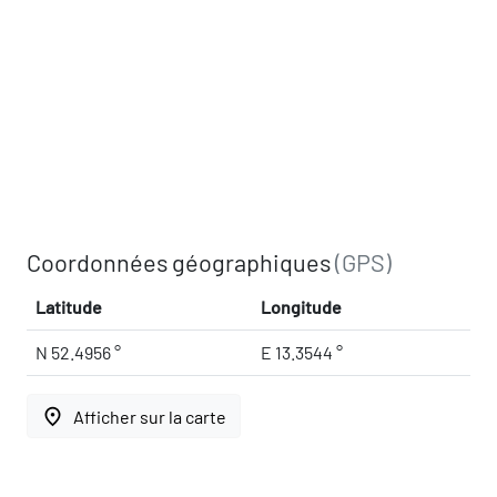
Coordonnées géographiques
(GPS)
Latitude
Longitude
N 52.4956 °
E 13.3544 °
place
Afficher sur la carte