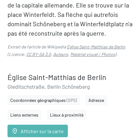
de la capitale allemande. Elle se trouve sur la
place Winterfeldt. Sa flèche qui autrefois
dominait Schöneberg et la Winterfeldtplatz n'a
pas été reconstruite après la guerre.
Extrait de l'article de Wikipedia
Église Saint-Matthias de Berlin
(Licence:
CC BY-SA 3.0
,
Auteurs
,
Matériel visuel / Photos
).
Église Saint-Matthias de Berlin
Gleditschstraße, Berlin Schöneberg
Coordonnées géographiques
(GPS)
Adresse
Liens externes
Lieux à proximité
place
Afficher sur la carte