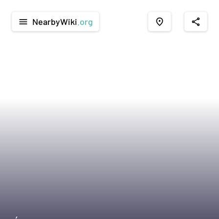
NearbyWiki
.org
menu
place
share