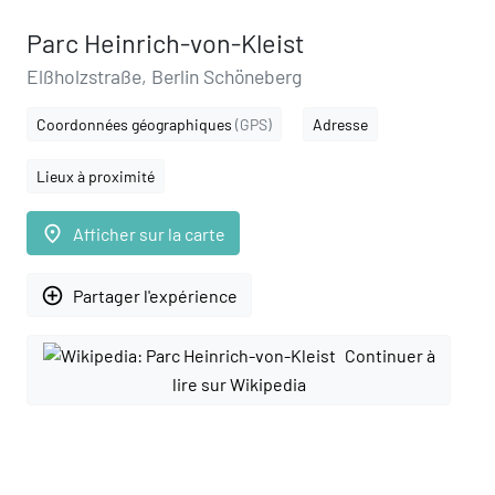
Parc Heinrich-von-Kleist
Elßholzstraße, Berlin Schöneberg
Coordonnées géographiques
(GPS)
Adresse
Lieux à proximité
place
Afficher sur la carte
add_circle_outline
Partager l'expérience
Continuer à
lire sur Wikipedia