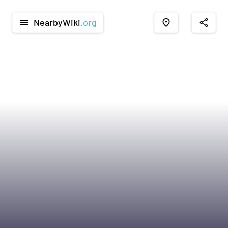
NearbyWiki
.org
menu
place
share