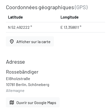
Coordonnées géographiques
(GPS)
Latitude
Longitude
N 52.492222 °
E 13.358611 °
place
Afficher sur la carte
Adresse
Rossebändiger
Elßholzstraße
10781 Berlin, Schöneberg
Allemagne
map
Ouvrir sur Google Maps