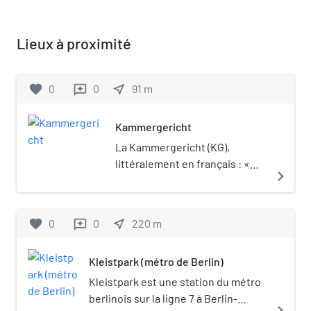
Lieux à proximité
favorite
0
0
near_me
91
m
reviews
Kammergericht
La Kammergericht (KG),
littéralement en français : «
navigate_next
chambre d'appel », est en fait
la « cour d'appel provinciale »
(en allemand,
favorite
0
0
near_me
220
m
reviews
Oberlandesgericht) de Berlin.
Ce nom diffère de celui des
Kleistpark (métro de Berlin)
autres cours d'appel
d'Allemagne pour des raisons
Kleistpark est une station du métro
historiques, aucune autre cour
berlinois sur la ligne 7 à Berlin-
navigate_next