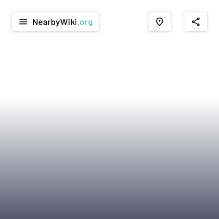
NearbyWiki
.org
menu
place
share