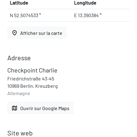
Latitude
Longitude
N 52.5074533 °
E 13.390384 °
place
Afficher sur la carte
Adresse
Checkpoint Charlie
Friedrichstraße 43-45
10969 Berlin, Kreuzberg
Allemagne
map
Ouvrir sur Google Maps
Site web