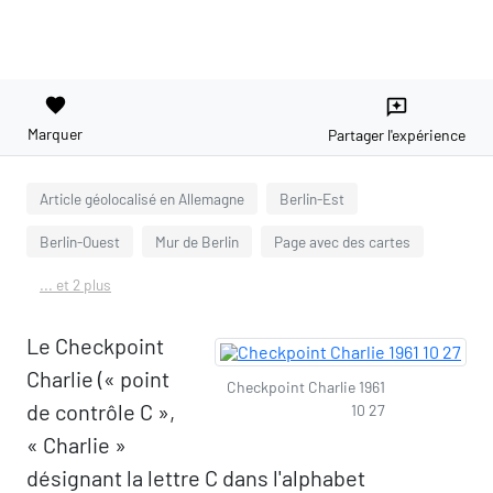
favorite
reviews
Marquer
Partager l'expérience
Article géolocalisé en Allemagne
Berlin-Est
Berlin-Ouest
Mur de Berlin
Page avec des cartes
... et 2 plus
Le Checkpoint
Charlie (« point
Checkpoint Charlie 1961
de contrôle C »,
10 27
« Charlie »
désignant la lettre C dans l'alphabet