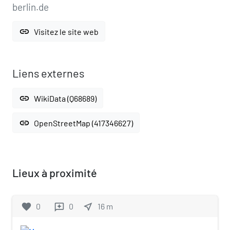
berlin.de
link
Visitez le site web
Liens externes
link
WikiData (Q68689)
link
OpenStreetMap (417346627)
Lieux à proximité
favorite
0
0
near_me
16
m
reviews