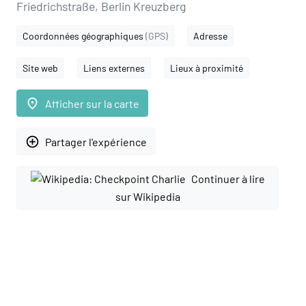
Friedrichstraße, Berlin Kreuzberg
Coordonnées géographiques
(GPS)
Adresse
Site web
Liens externes
Lieux à proximité
place
Afficher sur la carte
add_circle_outline
Partager l'expérience
Continuer à lire
sur Wikipedia