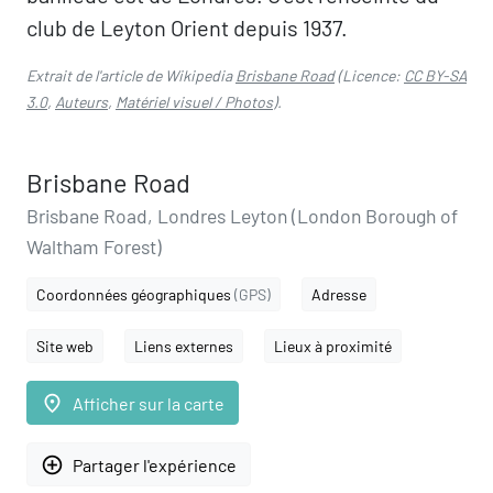
club de Leyton Orient depuis 1937.
Extrait de l'article de Wikipedia
Brisbane Road
(Licence:
CC BY-SA
3.0
,
Auteurs
,
Matériel visuel / Photos
).
Brisbane Road
Brisbane Road, Londres Leyton (London Borough of
Waltham Forest)
Coordonnées géographiques
(GPS)
Adresse
Site web
Liens externes
Lieux à proximité
place
Afficher sur la carte
add_circle_outline
Partager l'expérience