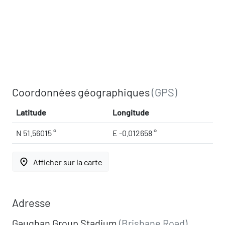
Coordonnées géographiques
(GPS)
Latitude
Longitude
N 51.56015 °
E -0.012658 °
place
Afficher sur la carte
Adresse
Gaughan Group Stadium
(Brisbane Road)