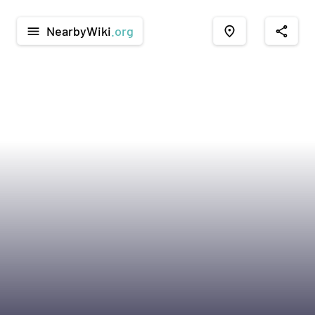
NearbyWiki
.org
menu
place
share