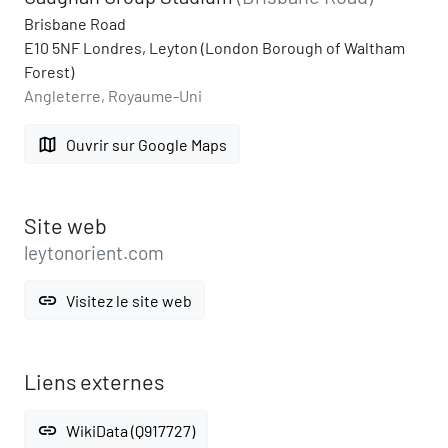
Brisbane Road
E10 5NF Londres, Leyton (London Borough of Waltham
Forest)
Angleterre, Royaume-Uni
map
Ouvrir sur Google Maps
Site web
leytonorient.com
link
Visitez le site web
Liens externes
link
WikiData (Q917727)