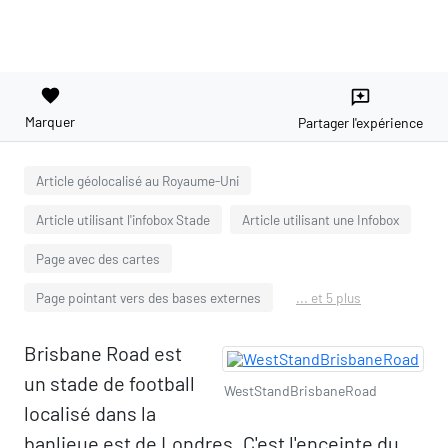
favorite
reviews
Marquer
Partager l'expérience
Article géolocalisé au Royaume-Uni
Article utilisant l'infobox Stade
Article utilisant une Infobox
Page avec des cartes
Page pointant vers des bases externes
... et 5 plus
Brisbane Road est
un stade de football
WestStandBrisbaneRoad
localisé dans la
banlieue est de Londres. C'est l'enceinte du