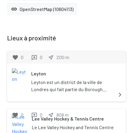
link
OpenStreetMap (10604113)
Lieux à proximité
favorite
0
0
near_me
200
m
reviews
Leyton
Leyton est un district de la ville de
Londres qui fait partie du Borough
navigate_next
londonien de Waltham Forest, situé à
environ 10 km au nord-est de Charing
Cross. L'ancienne paroisse de Leyton a
favorite
0
0
near_me
808
m
reviews
été fusionnée en 1965 avec Waltham
Lee Valley Hockey & Tennis Centre
Forest.
Le Lee Valley Hockey and Tennis Centre