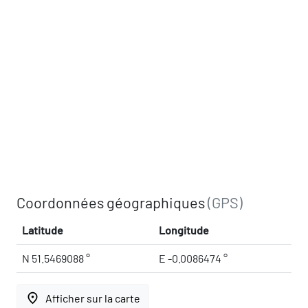
Coordonnées géographiques
(GPS)
Latitude
Longitude
N 51.5469088 °
E -0.0086474 °
place
Afficher sur la carte