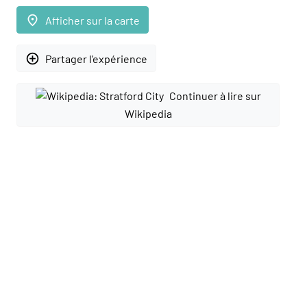
place
Afficher sur la carte
add_circle_outline
Partager l'expérience
Continuer à lire sur
Wikipedia