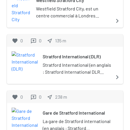
Westfield Stratford City
Westfield Stratford City, est un
centre commercial à Londres
navigate_next
(Angleterre). Ce centre commercial
possède son propre code postal
londonien: E20.
favorite
0
0
near_me
135
m
reviews
Stratford International (DLR)
Stratford International (en anglais
: Stratford International DLR
navigate_next
Station), est une station,
terminus de la branche est-nord,
de la ligne de métro léger
favorite
0
0
near_me
238
m
reviews
automatique Docklands Light
Railway (DLR), en zone 2 et 3
Gare de Stratford International
Travelcard. Elle est située sur la
Station Street, à Stratford dans le
La gare de Stratford international
borough londonien de Newham
(en anglais : Stratford