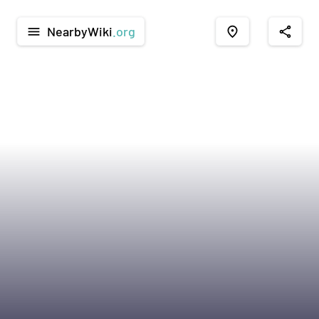
NearbyWiki
.org
menu
place
share