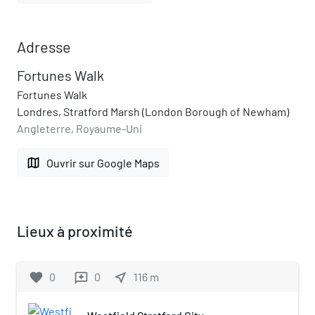
Adresse
Fortunes Walk
Fortunes Walk
Londres, Stratford Marsh (London Borough of Newham)
Angleterre, Royaume-Uni
map
Ouvrir sur Google Maps
Lieux à proximité
favorite
0
0
near_me
116
m
reviews