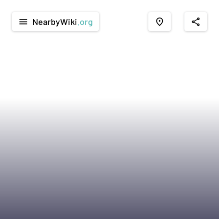
NearbyWiki
.org
menu
place
share