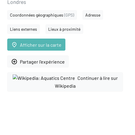
Londres
Coordonnées géographiques
(GPS)
Adresse
Liens externes
Lieux à proximité
place
Afficher sur la carte
add_circle_outline
Partager l'expérience
Continuer à lire sur
Wikipedia