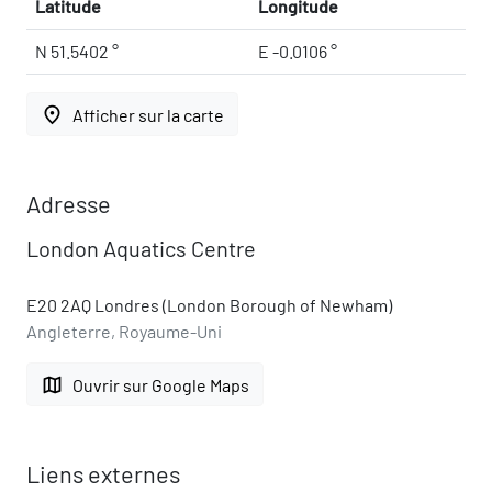
Latitude
Longitude
N 51.5402 °
E -0.0106 °
place
Afficher sur la carte
Adresse
London Aquatics Centre
E20 2AQ Londres (London Borough of Newham)
Angleterre, Royaume-Uni
map
Ouvrir sur Google Maps
Liens externes