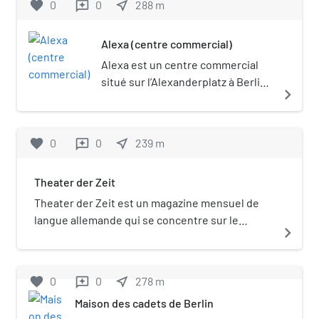
favorite
0
0
near_me
288
m
reviews
Alexa (centre commercial)
Alexa est un centre commercial
situé sur l’Alexanderplatz à Berlin
navigate_next
ayant une superficie locative de 56
200 m2, qui en fait le deuxième
plus grand centre commercial de
favorite
0
0
near_me
239
m
reviews
Berlin au moment de son
ouverture après le Gropius
Theater der Zeit
Passagen, et le plus grand en
nombre de magasins.
Theater der Zeit est un magazine mensuel de
langue allemande qui se concentre sur le
navigate_next
théâtre et la politique.
favorite
0
0
near_me
278
m
reviews
Maison des cadets de Berlin