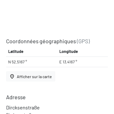
Coordonnées géographiques
(GPS)
Latitude
Longitude
N 52.5167 °
E 13.4167 °
place
Afficher sur la carte
Adresse
Dircksenstraße