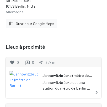
Dircksenstraße
10178 Berlin, Mitte
Allemagne
map
Ouvrir sur Google Maps
Lieux à proximité
favorite
0
0
near_me
257
m
reviews
Jannowitzbrücke (métro de
Berlin)
Jannowitzbrücke est une
station du métro de Berlin à
navigate_next
Berlin-Mitte, desservie par la
ligne U8.