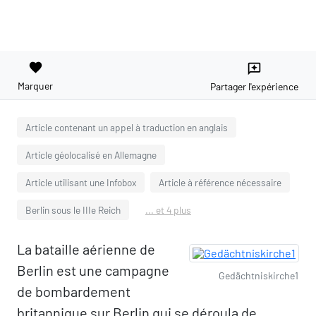
favorite
reviews
Marquer
Partager l'expérience
Article contenant un appel à traduction en anglais
Article géolocalisé en Allemagne
Article utilisant une Infobox
Article à référence nécessaire
Berlin sous le IIIe Reich
... et 4 plus
La bataille aérienne de
Berlin est une campagne
Gedächtniskirche1
de bombardement
britannique sur Berlin qui se déroula de