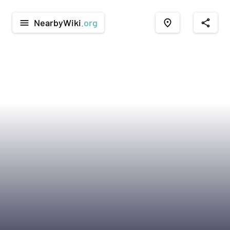
NearbyWiki
.org
menu
place
share