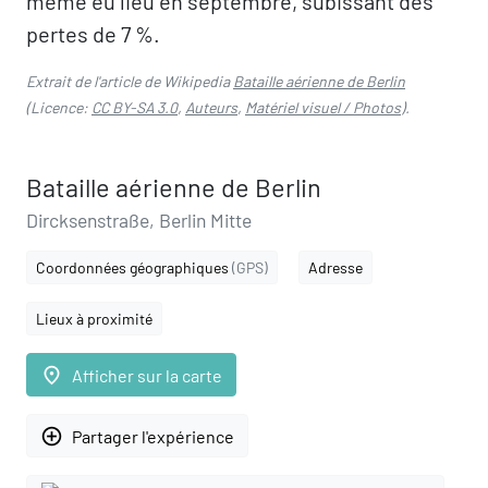
même eu lieu en septembre, subissant des
pertes de 7 %.
Extrait de l'article de Wikipedia
Bataille aérienne de Berlin
(Licence:
CC BY-SA 3.0
,
Auteurs
,
Matériel visuel / Photos
).
Bataille aérienne de Berlin
Dircksenstraße, Berlin Mitte
Coordonnées géographiques
(GPS)
Adresse
Lieux à proximité
place
Afficher sur la carte
add_circle_outline
Partager l'expérience