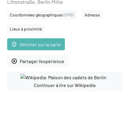
Littenstraße, Berlin Mitte
Coordonnées géographiques
(GPS)
Adresse
Lieux à proximité
place
Afficher sur la carte
add_circle_outline
Partager l'expérience
Continuer à lire sur Wikipedia