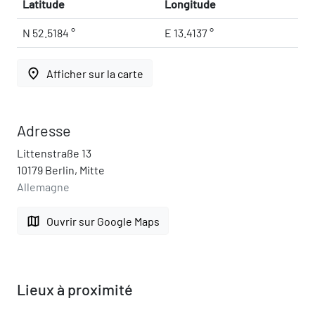
Latitude
Longitude
N 52.5184 °
E 13.4137 °
place
Afficher sur la carte
Adresse
Littenstraße 13
10179 Berlin, Mitte
Allemagne
map
Ouvrir sur Google Maps
Lieux à proximité