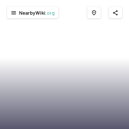
NearbyWiki
.org
menu
place
share