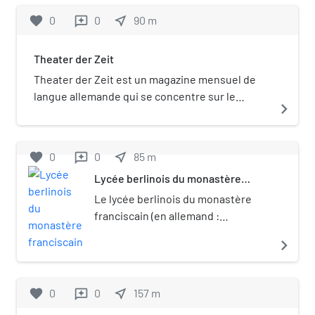
favorite
0
0
near_me
90
m
reviews
Theater der Zeit
Theater der Zeit est un magazine mensuel de
langue allemande qui se concentre sur le
navigate_next
théâtre et la politique.
favorite
0
0
near_me
85
m
reviews
Lycée berlinois du monastère
franciscain
Le lycée berlinois du monastère
franciscain (en allemand :
Berlinisches Gymnasium zum
navigate_next
Grauen Kloster) est le plus ancien
gymnasium de Berlin et se
perpétue jusqu'à aujourd'hui sous
favorite
0
0
near_me
157
m
reviews
le nom de Evangelisches