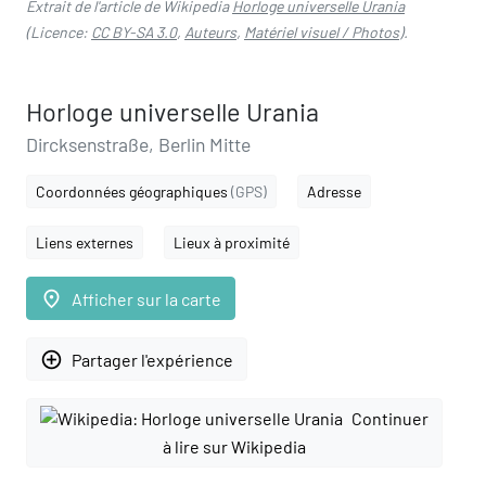
Extrait de l'article de Wikipedia
Horloge universelle Urania
(Licence:
CC BY-SA 3.0
,
Auteurs
,
Matériel visuel / Photos
).
Horloge universelle Urania
Dircksenstraße, Berlin Mitte
Coordonnées géographiques
(GPS)
Adresse
Liens externes
Lieux à proximité
place
Afficher sur la carte
add_circle_outline
Partager l'expérience
Continuer
à lire sur Wikipedia