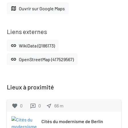
map
Ouvrir sur Google Maps
Liens externes
link
WikiData (Q186173)
link
OpenStreetMap (417529567)
Lieux à proximité
favorite
0
0
near_me
66
m
reviews
Cités du modernisme de Berlin