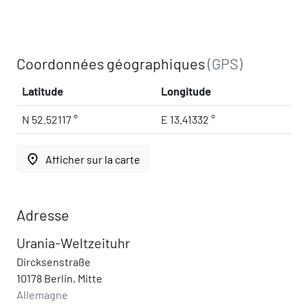
Coordonnées géographiques
(GPS)
Latitude
Longitude
N 52.52117 °
E 13.41332 °
place
Afficher sur la carte
Adresse
Urania-Weltzeituhr
Dircksenstraße
10178 Berlin, Mitte
Allemagne