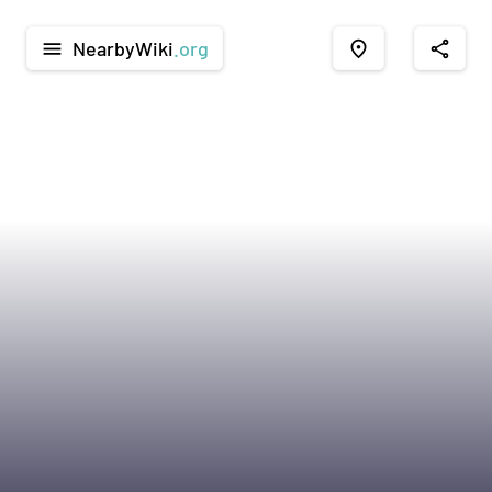
NearbyWiki
.org
menu
place
share