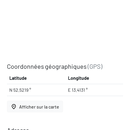
Coordonnées géographiques
(GPS)
Latitude
Longitude
N 52.5219 °
E 13.4131 °
place
Afficher sur la carte
Adresse