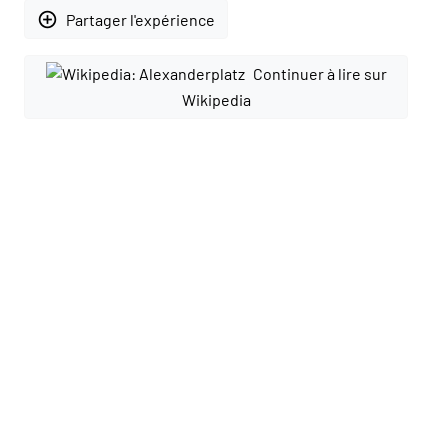
add_circle_outline
Partager l'expérience
Continuer à lire sur
Wikipedia