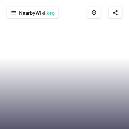
NearbyWiki
.org
menu
place
share