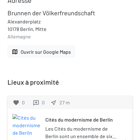
Brunnen der Völkerfreundschaft
Alexanderplatz
10178 Berlin, Mitte
Allemagne
map
Ouvrir sur Google Maps
Lieux à proximité
favorite
0
0
near_me
27
m
reviews
Cités du modernisme de Berlin
Les Cités du modernisme de
Berlin sont un ensemble de six