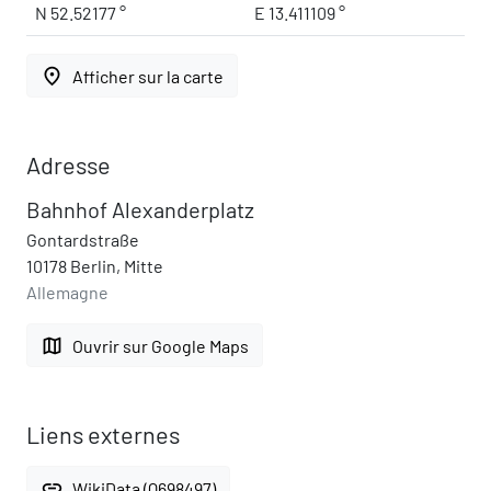
N 52.52177 °
E 13.411109 °
place
Afficher sur la carte
Adresse
Bahnhof Alexanderplatz
Gontardstraße
10178 Berlin, Mitte
Allemagne
map
Ouvrir sur Google Maps
Liens externes
link
WikiData (Q698497)