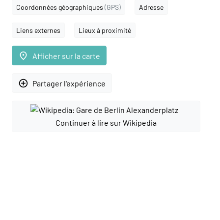
Coordonnées géographiques
(GPS)
Adresse
Liens externes
Lieux à proximité
place
Afficher sur la carte
add_circle_outline
Partager l'expérience
Continuer à lire sur Wikipedia