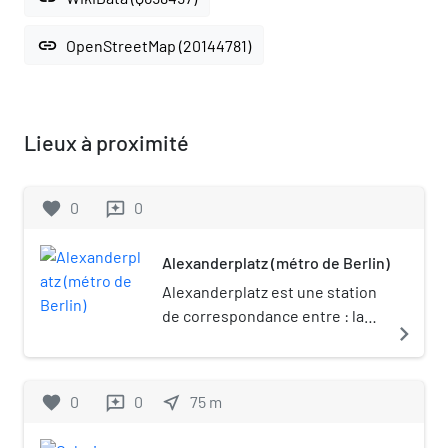
link
OpenStreetMap (20144781)
Lieux à proximité
favorite
0
0
reviews
Alexanderplatz (métro de Berlin)
Alexanderplatz est une station
de correspondance entre : la
navigate_next
ligne 2, la ligne 5 et la ligne 8 du
métro de Berlin. Elles située
sous la place à laquelle elle doit
favorite
0
0
near_me
75
m
reviews
son nom, dans le quartier de
Mitte à Berlin en Allemagne.