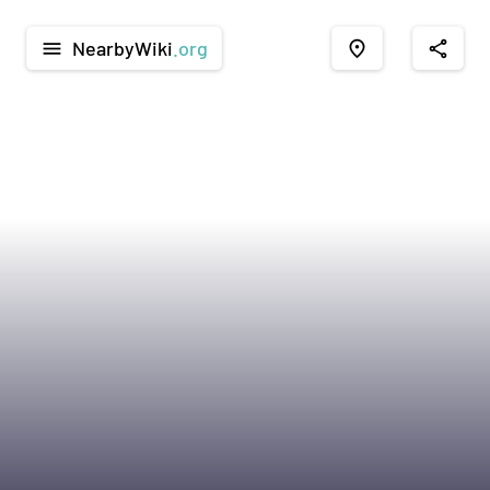
NearbyWiki
.org
menu
place
share