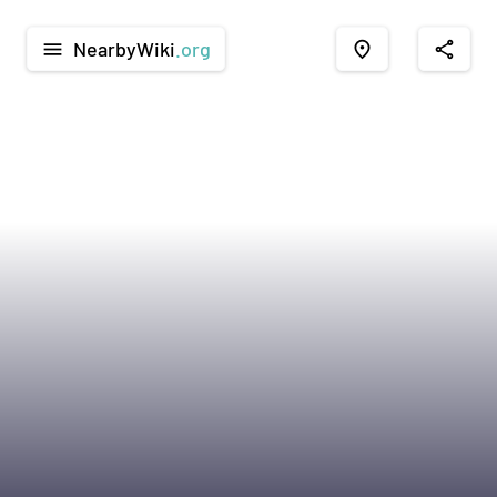
NearbyWiki
.org
menu
place
share