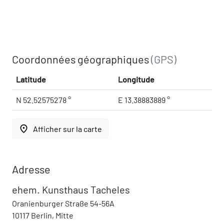
Coordonnées géographiques
(GPS)
Latitude
Longitude
N 52.52575278 °
E 13.38883889 °
place
Afficher sur la carte
Adresse
ehem. Kunsthaus Tacheles
Oranienburger Straße 54-56A
10117 Berlin, Mitte