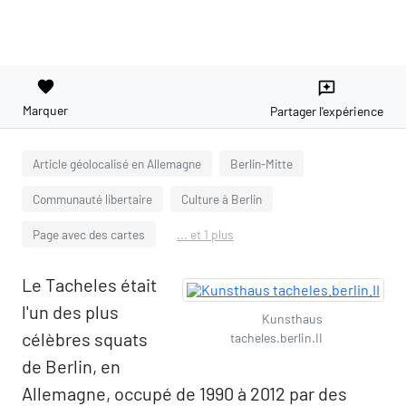
favorite
reviews
Marquer
Partager l'expérience
Article géolocalisé en Allemagne
Berlin-Mitte
Communauté libertaire
Culture à Berlin
Page avec des cartes
... et 1 plus
Le Tacheles était
l'un des plus
Kunsthaus
célèbres squats
tacheles.berlin.II
de Berlin, en
Allemagne, occupé de 1990 à 2012 par des