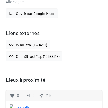
Allemagne
map
Ouvrir sur Google Maps
Liens externes
link
WikiData (Q571421)
link
OpenStreetMap (12688118)
Lieux à proximité
favorite
0
0
near_me
119
m
reviews