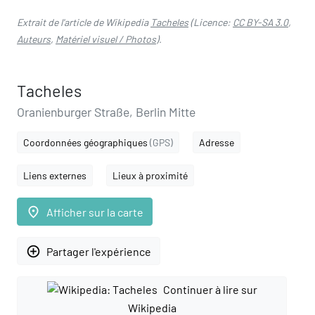
Extrait de l'article de Wikipedia
Tacheles
(Licence:
CC BY-SA 3.0
,
Auteurs
,
Matériel visuel / Photos
).
Tacheles
Oranienburger Straße, Berlin Mitte
Coordonnées géographiques
(GPS)
Adresse
Liens externes
Lieux à proximité
place
Afficher sur la carte
add_circle_outline
Partager l'expérience
Continuer à lire sur
Wikipedia