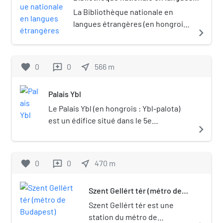
étrangères
La Bibliothèque nationale en
langues étrangères (en hongrois :
navigate_next
Országos Idegennyelvű Könyvtár,
OIK) est la principale bibliothèque
de littérature étrangère en
favorite
0
0
near_me
566
m
reviews
Hongrie Sciences de l’information
et bibliothèques Portail de
Palais Ybl
Budapest Portail de la Hongrie
Le Palais Ybl (en hongrois : Ybl-palota)
est un édifice situé dans le 5e
navigate_next
arrondissement de Budapest. Il est situé
dans le quartier de Belváros, derrière
Ferenciek tere en face de la
favorite
0
0
near_me
470
m
reviews
Bibliothèque universitaire. Ce site est
desservi par la station Ferenciek tere : .
Szent Gellért tér (métro de
Portail de Budapest
Budapest)
Szent Gellért tér est une
station du métro de