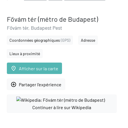
Fővám tér (métro de Budapest)
Fővám tér, Budapest Pest
Coordonnées géographiques
(GPS)
Adresse
Lieux à proximité
place
Afficher sur la carte
add_circle_outline
Partager l'expérience
Continuer à lire sur Wikipedia