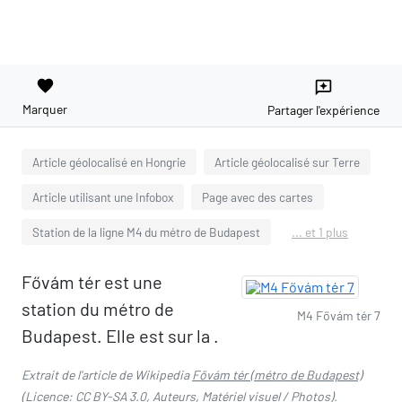
favorite
reviews
Marquer
Partager l'expérience
Article géolocalisé en Hongrie
Article géolocalisé sur Terre
Article utilisant une Infobox
Page avec des cartes
Station de la ligne M4 du métro de Budapest
... et 1 plus
Fővám tér est une
station du métro de
M4 Fővám tér 7
Budapest. Elle est sur la .
Extrait de l'article de Wikipedia
Fővám tér (métro de Budapest)
(Licence:
CC BY-SA 3.0
,
Auteurs
,
Matériel visuel / Photos
).