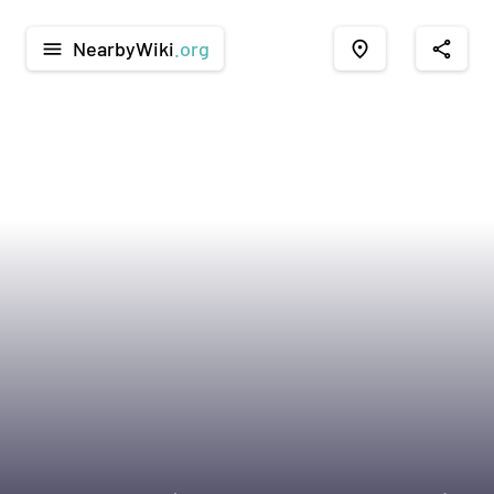
NearbyWiki
.org
menu
place
share