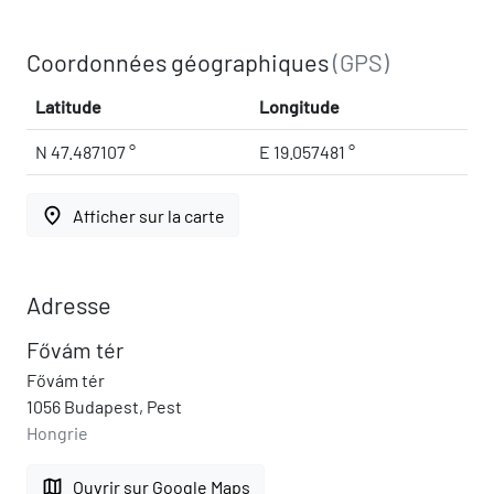
Coordonnées géographiques
(GPS)
Latitude
Longitude
N 47.487107 °
E 19.057481 °
place
Afficher sur la carte
Adresse
Fővám tér
Fővám tér
1056 Budapest, Pest
Hongrie
map
Ouvrir sur Google Maps