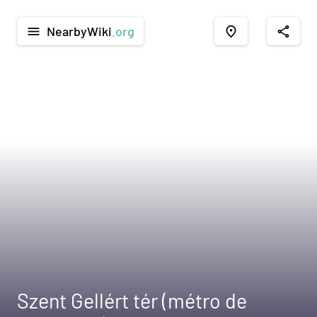
NearbyWiki
.org
menu
place
share
Szent Gellért tér (métro de