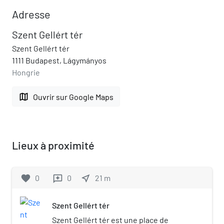
Adresse
Szent Gellért tér
Szent Gellért tér
1111 Budapest, Lágymányos
Hongrie
map
Ouvrir sur Google Maps
Lieux à proximité
favorite
0
0
near_me
21
m
reviews
Szent Gellért tér
Szent Gellért tér est une place de