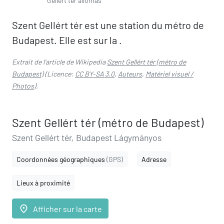
Gellért tér állomás
Szent Gellért tér est une station du métro de
Budapest. Elle est sur la .
Extrait de l'article de Wikipedia
Szent Gellért tér (métro de
Budapest)
(Licence:
CC BY-SA 3.0
,
Auteurs
,
Matériel visuel /
Photos
).
Szent Gellért tér (métro de Budapest)
Szent Gellért tér, Budapest Lágymányos
Coordonnées géographiques
(GPS)
Adresse
Lieux à proximité
place
Afficher sur la carte