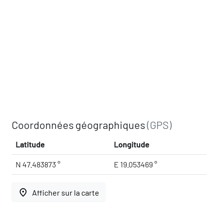
Coordonnées géographiques
(GPS)
Latitude
Longitude
N 47.483873 °
E 19.053469 °
place
Afficher sur la carte