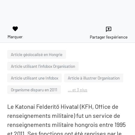
favorite
reviews
Marquer
Partager l'expérience
Article géolocalisé en Hongrie
Article utilisant l'infobox Organisation
Article utilisant une Infobox
Article à illustrer Organisation
Organisme disparu en 2011
... et 3 plus
Le Katonai Felderítő Hivatal (KFH, Office de
renseignements militaire) fut un service de
renseignements militaire hongrois entre 1995
et 2011. Ses fonctions ont été reprises par le