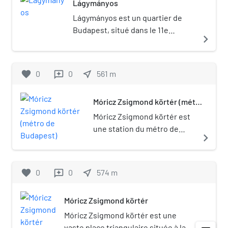
Lágymányos
occidental (Buda). Il est parcouru
par les lignes 47, 47B, 48 et 49 du
Lágymányos est un quartier de
réseau de tramways.
Budapest, situé dans le 11e
navigate_next
arrondissement.
favorite
0
0
near_me
561
m
reviews
Móricz Zsigmond körtér (métro
de Budapest)
Móricz Zsigmond körtér est
une station du métro de
navigate_next
Budapest. Elle est sur la .
favorite
0
0
near_me
574
m
reviews
Móricz Zsigmond körtér
Móricz Zsigmond körtér est une
vaste place triangulaire située à la