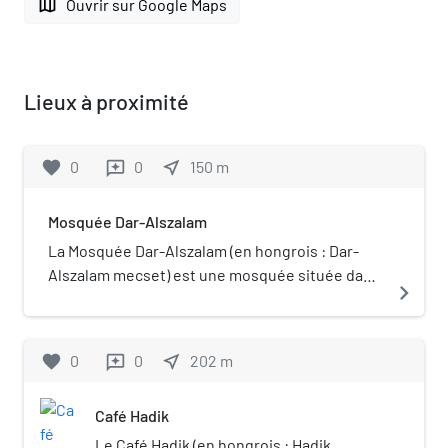
map
Ouvrir sur Google Maps
Lieux à proximité
favorite
0
0
near_me
150
m
reviews
Mosquée Dar-Alszalam
La Mosquée Dar-Alszalam (en hongrois : Dar-
Alszalam mecset) est une mosquée située dans
navigate_next
le quartier de Kelenföld, dans le 11e
arrondissement de Budapest. Portail de
Budapest Portail de l’islam
favorite
0
0
near_me
202
m
reviews
Café Hadik
Le Café Hadik (en hongrois : Hadik