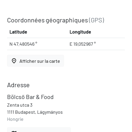
Coordonnées géographiques
(GPS)
Latitude
Longitude
N 47.480546 °
E 19.052967 °
place
Afficher sur la carte
Adresse
Bölcső Bar & Food
Zenta utca 3
1111 Budapest, Lágymányos
Hongrie