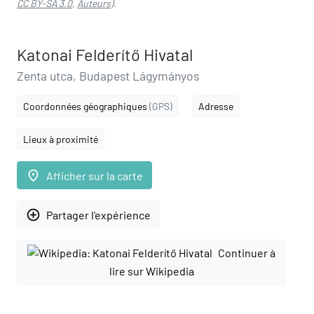
CC BY-SA 3.0
,
Auteurs
).
Katonai Felderítő Hivatal
Zenta utca, Budapest Lágymányos
Coordonnées géographiques
(GPS)
Adresse
Lieux à proximité
place
Afficher sur la carte
add_circle_outline
Partager l'expérience
Continuer à
lire sur Wikipedia