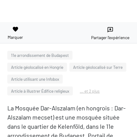
favorite
reviews
Marquer
Partager l'expérience
11e arrondissement de Budapest
Article géolocalisé en Hongrie
Article géolocalisé sur Terre
Article utilisant une Infobox
Article à illustrer Édifice religieux
... et 2 plus
La Mosquée Dar-Alszalam (en hongrois : Dar-
Alszalam mecset) est une mosquée située
dans le quartier de Kelenföld, dans le 11e
arrondissement de Budapest. Portail de