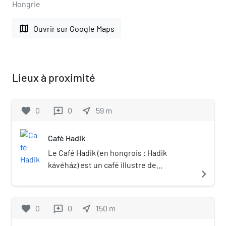
Hongrie
map
Ouvrir sur Google Maps
Lieux à proximité
favorite
0
0
near_me
59
m
reviews
Café Hadik
Le Café Hadik (en hongrois : Hadik
kávéház) est un café illustre de
navigate_next
Budapest, autrefois fréquenté par de
nombreux écrivains, dont Frigyes
Karinthy. Il est situé dans le 11e
favorite
0
0
near_me
150
m
reviews
arrondissement, sur Bartók Béla út. En
activité entre 1906 et 1940,