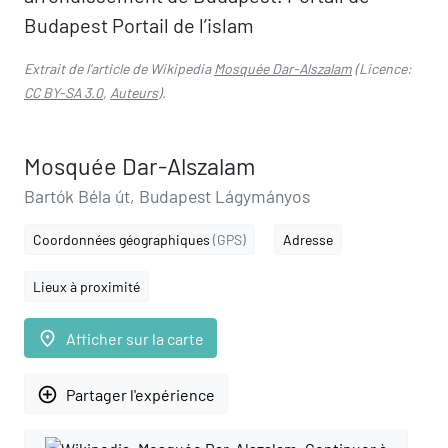
Budapest Portail de l’islam
Extrait de l'article de Wikipedia
Mosquée Dar-Alszalam
(Licence:
CC BY-SA 3.0
,
Auteurs
).
Mosquée Dar-Alszalam
Bartók Béla út, Budapest Lágymányos
Coordonnées géographiques
(GPS)
Adresse
Lieux à proximité
place
Afficher sur la carte
add_circle_outline
Partager l'expérience