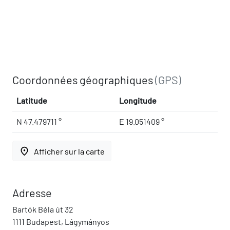
Coordonnées géographiques
(GPS)
Latitude
Longitude
N 47.479711 °
E 19.051409 °
place
Afficher sur la carte
Adresse
Bartók Béla út 32
1111 Budapest, Lágymányos