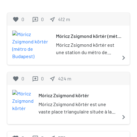
favorite
0
0
near_me
412
m
reviews
Móricz Zsigmond körtér (métro
de Budapest)
Móricz Zsigmond körtér est
une station du métro de
navigate_next
Budapest. Elle est sur la .
favorite
0
0
near_me
424
m
reviews
Móricz Zsigmond körtér
Móricz Zsigmond körtér est une
vaste place triangulaire située à la
navigate_next
jonction des quartiers de
Szentimreváros et de Lágymányos
dans le 11e arrondissement de