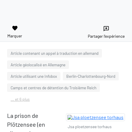
favorite
reviews
Marquer
Partager l'expérience
Article contenant un appel à traduction en allemand
Article géolocalisé en Allemagne
Article utilisant une Infobox
Berlin-Charlottenbourg-Nord
Camps et centres de détention du Troisième Reich
... et 6 plus
La prison de
Plötzensee (en
Jsa ploetzensee torhaus