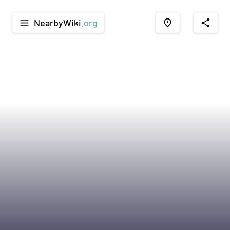
NearbyWiki
.org
menu
place
share