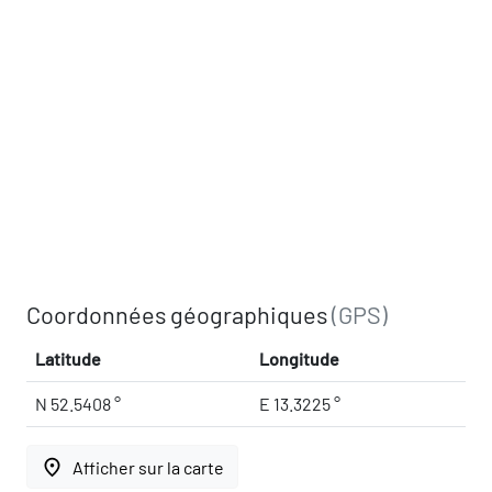
Coordonnées géographiques
(GPS)
Latitude
Longitude
N 52.5408 °
E 13.3225 °
place
Afficher sur la carte