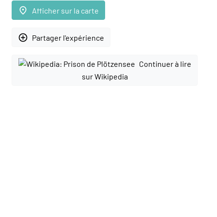
place
Afficher sur la carte
add_circle_outline
Partager l'expérience
Continuer à lire
sur Wikipedia