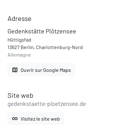
Adresse
Gedenkstätte Plötzensee
Hüttigpfad
13627 Berlin, Charlottenburg-Nord
Allemagne
map
Ouvrir sur Google Maps
Site web
gedenkstaette-ploetzensee.de
link
Visitez le site web