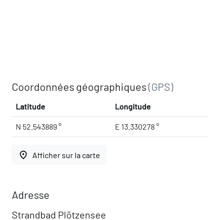
Coordonnées géographiques
(GPS)
Latitude
Longitude
N 52.543889 °
E 13.330278 °
place
Afficher sur la carte
Adresse
Strandbad Plötzensee