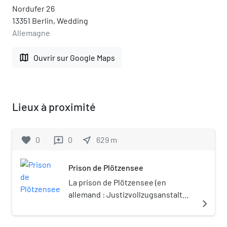
Nordufer 26
13351 Berlin, Wedding
Allemagne
map
Ouvrir sur Google Maps
Lieux à proximité
favorite
0
0
near_me
629
m
reviews
Prison de Plötzensee
La prison de Plötzensee (en
allemand : Justizvollzugsanstalt
navigate_next
Plötzensee) est un établissement
pénitentiaire allemand, situé dans