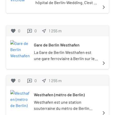
Hochschul Brauerei, soit l'université de
hôpital de Berlin-Wedding. C'est un
navigate_next
brassage.
site classé.
favorite
0
0
near_me
1 255
m
reviews
Gare de Berlin Westhafen
La Gare de Berlin Westhafen est
une gare ferroviaire à Berlin sur le
navigate_next
Ringbahn. Elle est située dans le
quartier de Moabit dans
l'arrondissement de Mitte, à
favorite
0
0
near_me
1 255
m
reviews
proximité du port de l'Ouest qui lui
donne son nom.
Westhafen (métro de Berlin)
Westhafen est une station
souterraine du métro de Berlin
navigate_next
desservie par la ligne U9. Elle est