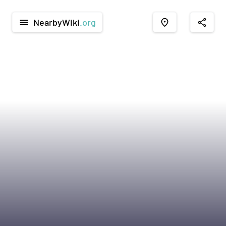
NearbyWiki
.org
menu
place
share