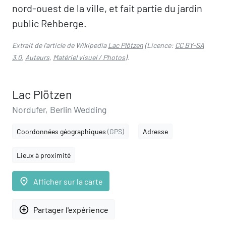
nord-ouest de la ville, et fait partie du jardin
public Rehberge.
Extrait de l'article de Wikipedia
Lac Plötzen
(Licence:
CC BY-SA
3.0
,
Auteurs
,
Matériel visuel / Photos
).
Lac Plötzen
Nordufer, Berlin Wedding
Coordonnées géographiques
(GPS)
Adresse
Lieux à proximité
place
Afficher sur la carte
add_circle_outline
Partager l'expérience