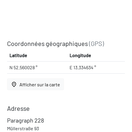
Coordonnées géographiques
(GPS)
Latitude
Longitude
N 52.560028 °
E 13.334634 °
place
Afficher sur la carte
Adresse
Paragraph 228
Müllerstraße 93