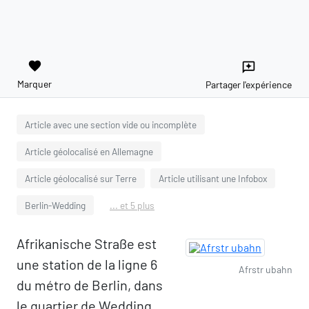
favorite
reviews
Marquer
Partager l'expérience
Article avec une section vide ou incomplète
Article géolocalisé en Allemagne
Article géolocalisé sur Terre
Article utilisant une Infobox
Berlin-Wedding
... et 5 plus
Afrikanische Straße est
une station de la ligne 6
Afrstr ubahn
du métro de Berlin, dans
le quartier de Wedding.