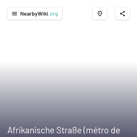
NearbyWiki
.org
menu
place
share
Afrikanische Straße (métro de