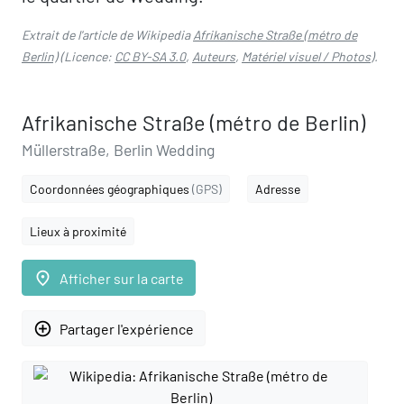
Extrait de l'article de Wikipedia
Afrikanische Straße (métro de
Berlin)
(Licence:
CC BY-SA 3.0
,
Auteurs
,
Matériel visuel / Photos
).
Afrikanische Straße (métro de Berlin)
Müllerstraße, Berlin Wedding
Coordonnées géographiques
(GPS)
Adresse
Lieux à proximité
place
Afficher sur la carte
add_circle_outline
Partager l'expérience