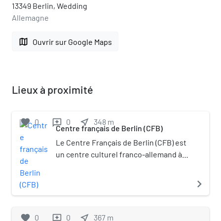
13349 Berlin, Wedding
Allemagne
map
Ouvrir sur Google Maps
Lieux à proximité
favorite
0
0
near_me
348
m
reviews
Centre français de Berlin (CFB)
Le Centre Français de Berlin (CFB) est
un centre culturel franco-allemand à
Berlin, dans le quartier de Wedding. Le
cinéma City Kino Wedding se trouve
navigate_next
dans le même bâtiment que le CFB.
favorite
0
0
near_me
367
m
reviews