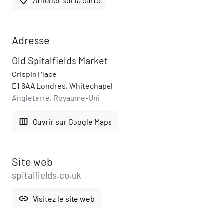
place
Afficher sur la carte
Adresse
Old Spitalfields Market
Crispin Place
E1 6AA Londres, Whitechapel
Angleterre, Royaume-Uni
map
Ouvrir sur Google Maps
Site web
spitalfields.co.uk
link
Visitez le site web