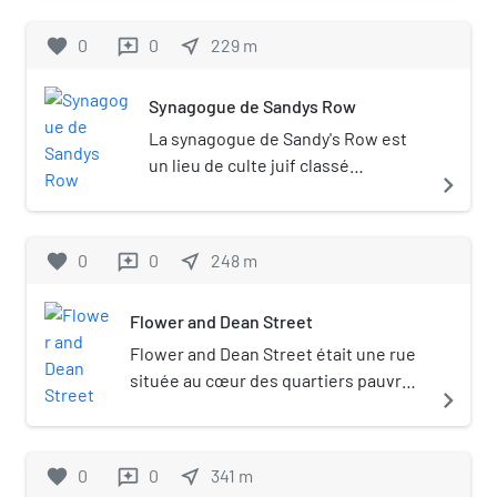
favorite
0
0
near_me
229
m
reviews
Synagogue de Sandys Row
La synagogue de Sandy's Row est
un lieu de culte juif classé
navigate_next
monument historique située dans
l'East End de Londres. C'est
aujourd'hui la plus ancienne
favorite
0
0
near_me
248
m
reviews
synagogue ashkénaze de Londres.
Flower and Dean Street
Flower and Dean Street était une rue
située au cœur des quartiers pauvres
navigate_next
de Spitalfields, dans l'East End
londonien.
favorite
0
0
near_me
341
m
reviews