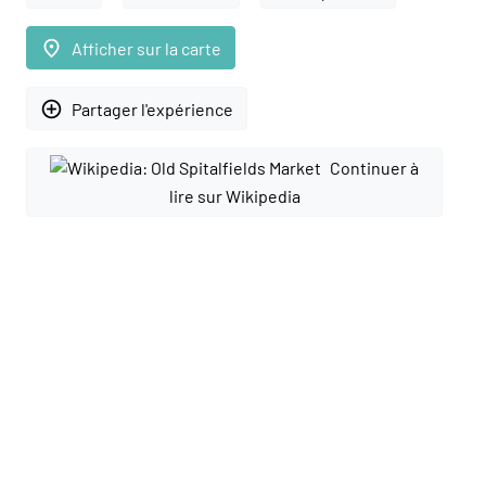
place
Afficher sur la carte
add_circle_outline
Partager l'expérience
Continuer à
lire sur Wikipedia