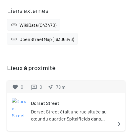
Liens externes
link
WikiData (Q43470)
link
OpenStreetMap (16306646)
Lieux à proximité
favorite
0
0
near_me
78
m
reviews
Dorset Street
Dorset Street était une rue située au
cœur du quartier Spitalfields dans
navigate_next
l'East End de Londres.