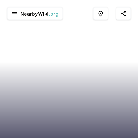
NearbyWiki
.org
menu
place
share