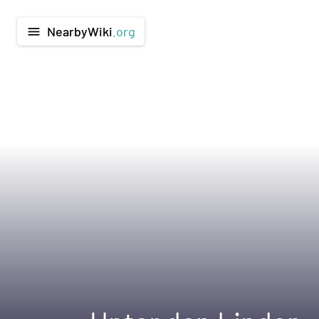
NearbyWiki
.org
menu