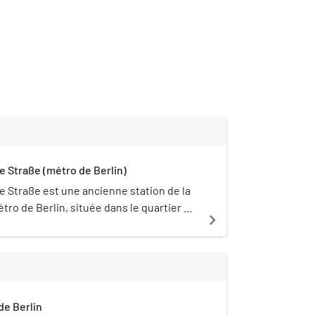
e Straße (métro de Berlin)
 Straße est une ancienne station de la
étro de Berlin, située dans le quartier de
navigate_next
est fermée au public le 4 décembre 2020
 sa trop grande proximité avec la
tion Unter den Linden.
e Berlin