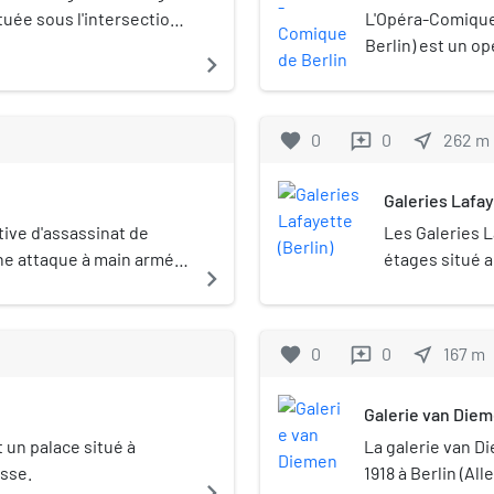
rre mondiale.
ituée sous l'intersection
L'Opéra-Comique
la Friedrichstraße, dans
Berlin) est un op
navigate_next
n Allemagne.
allemande spécia
comédies musica
favorite
0
0
near_me
262
m
reviews
Galeries Lafay
tive d'assassinat de
Les Galeries L
une attaque à main armée
étages situé a
navigate_next
losophe anarchiste
appartenant a
me Ier, qu'il arrive à
tat de Hödel, moins d'un
favorite
0
0
near_me
167
m
reviews
le, il s'agit d'un des
le fait de l'histoire. Le
Galerie van Die
 avant, subit une
 de l'Ouest. Cela pousse
 un palace situé à
La galerie van D
nouvelles stratégies,
asse.
1918 à Berlin (Al
navigate_next