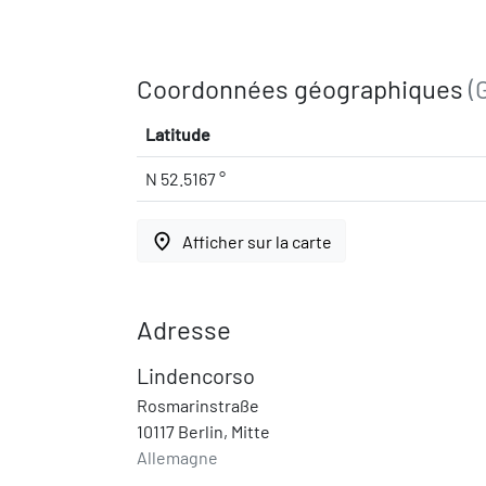
Coordonnées géographiques
(
Latitude
N 52.5167 °
place
Afficher sur la carte
Adresse
Lindencorso
Rosmarinstraße
10117 Berlin, Mitte
Allemagne