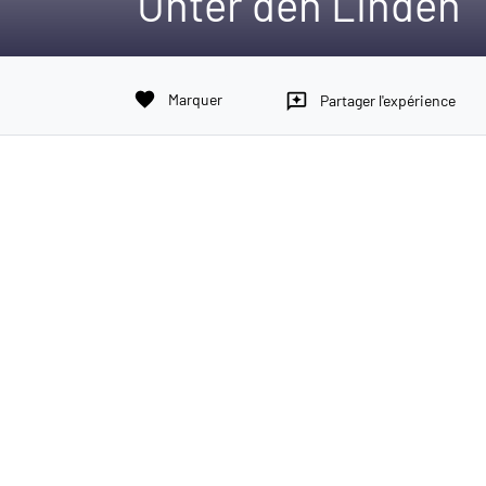
Unter den Linden
favorite
Marquer
reviews
Partager l'expérience