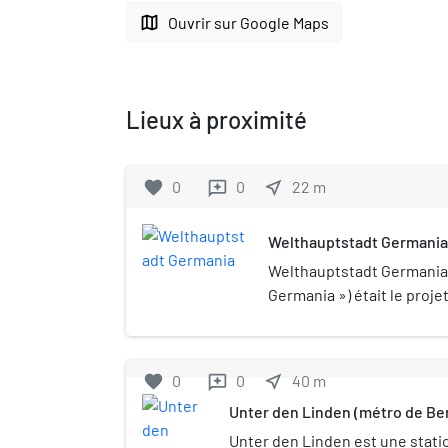
map
Ouvrir sur Google Maps
Lieux à proximité
favorite
0
0
near_me
22
m
reviews
Welthauptstadt Germania
Welthauptstadt Germania 
Germania ») était le projet
construction d'une capit
Troisième Reich en lieu et
Inspirée par ce qui pouvai
favorite
0
0
near_me
40
m
reviews
capitales mais à des dim
Unter den Linden (métro de Ber
grandes et conçue par Alb
être construite une fois q
Unter den Linden est une station