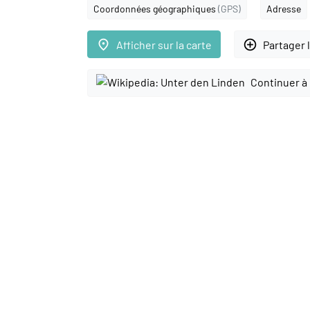
Coordonnées géographiques
(GPS)
Adresse
place
add_circle_outline
Afficher sur la carte
Partager 
Continuer à 