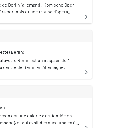
 de Berlin (allemand : Komische Oper
éra berlinois et une troupe d'opéra
navigate_next
lisée dans les opéras, opérettes et
les en langue allemande.
ette (Berlin)
afayette Berlin est un magasin de 4
u centre de Berlin en Allemagne,
navigate_next
u groupe Galeries Lafayette.
men
iemen est une galerie d'art fondée en
lemagne), et qui avait des succursales à
navigate_next