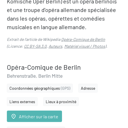
Komische Oper Berlin) est un opéra berlinois
et une troupe d'opéra allemande spécialisée
dans les opéras, opérettes et comédies
musicales en langue allemande.
Extrait de l'article de Wikipedia
Opéra-Comique de Berlin
(Licence:
CC BY-SA 3.0
,
Auteurs
,
Matériel visuel / Photos
).
Opéra-Comique de Berlin
Behrenstraße, Berlin Mitte
Coordonnées géographiques
(GPS)
Adresse
Liens externes
Lieux à proximité
place
Afficher sur la carte