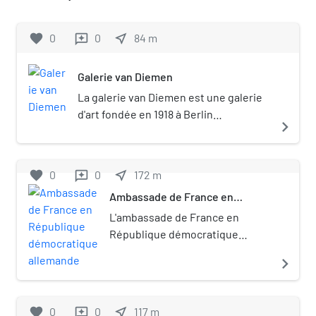
favorite
0
0
near_me
84
m
reviews
Galerie van Diemen
La galerie van Diemen est une galerie
d'art fondée en 1918 à Berlin
navigate_next
(Allemagne), et qui avait des
succursales à La Haye, Amsterdam et
New York.
favorite
0
0
near_me
172
m
reviews
Ambassade de France en
République démocratique
L'ambassade de France en
allemande
République démocratique
allemande était la
navigate_next
représentation diplomatique de
la République française auprès
de la République démocratique
favorite
0
0
near_me
117
m
reviews