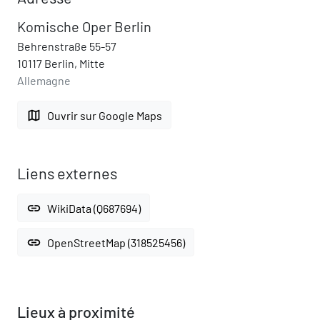
Komische Oper Berlin
Behrenstraße 55-57
10117 Berlin, Mitte
Allemagne
map
Ouvrir sur Google Maps
Liens externes
link
WikiData (Q687694)
link
OpenStreetMap (318525456)
Lieux à proximité