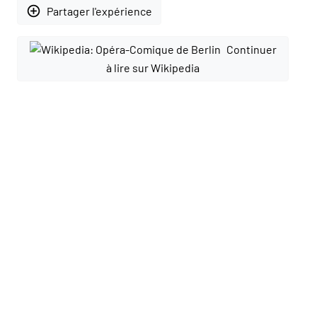
add_circle_outline
Partager l'expérience
Continuer
à lire sur Wikipedia