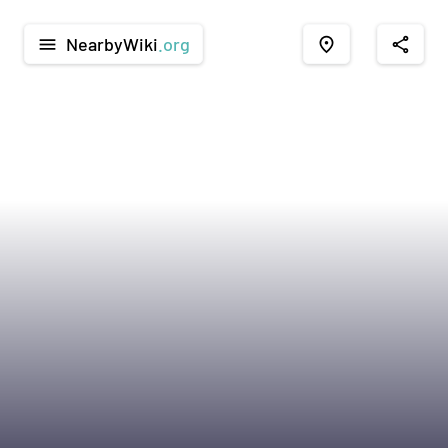
NearbyWiki
.org
menu
place
share