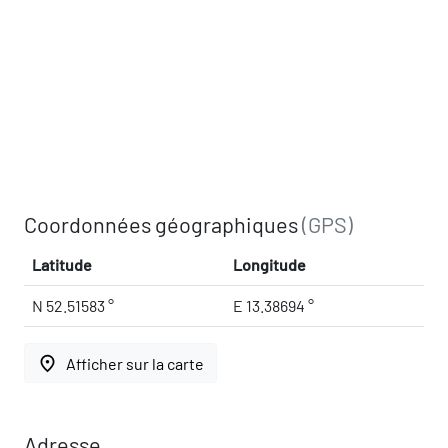
Coordonnées géographiques
(GPS)
Latitude
Longitude
N 52.51583 °
E 13.38694 °
place
Afficher sur la carte
Adresse