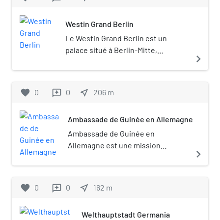
allemande. Elle était située au
no 40, avenue Unter den Linden
Westin Grand Berlin
à Berlin, la capitale du pays.
Le Westin Grand Berlin est un
palace situé à Berlin-Mitte,
navigate_next
Friedrichstrasse.
favorite
0
0
near_me
206
m
reviews
Ambassade de Guinée en Allemagne
Ambassade de Guinée en
Allemagne est une mission
navigate_next
diplomatique de la République de
Guinée en République fédérale
d'Allemagne. L'Ambassadeur de la
favorite
0
0
near_me
162
m
reviews
République de Guinée en
Allemagne, à l'exception de la
Welthauptstadt Germania
République fédérale d'Allemagne,