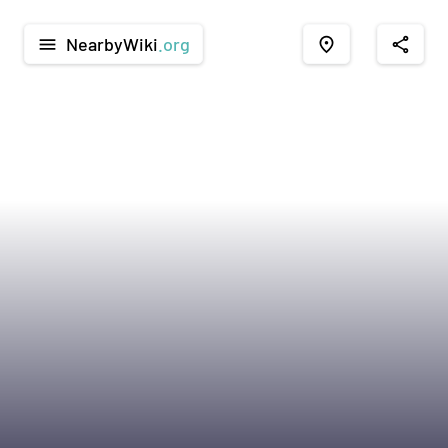
NearbyWiki
.org
menu
place
share