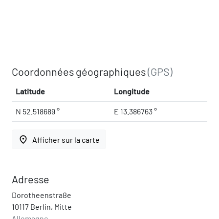
Coordonnées géographiques
(GPS)
Latitude
Longitude
N 52.518689 °
E 13.386763 °
place
Afficher sur la carte
Adresse
Dorotheenstraße
10117 Berlin, Mitte
Allemagne