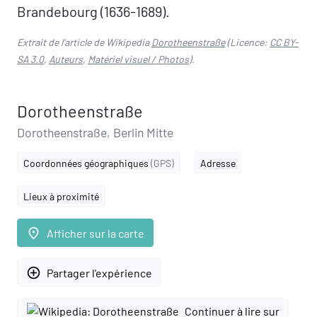
Brandebourg (1636-1689).
Extrait de l'article de Wikipedia
Dorotheenstraße
(Licence:
CC BY-
SA 3.0
,
Auteurs
,
Matériel visuel / Photos
).
Dorotheenstraße
Dorotheenstraße, Berlin Mitte
Coordonnées géographiques
(GPS)
Adresse
Lieux à proximité
place
Afficher sur la carte
add_circle_outline
Partager l'expérience
Continuer à lire sur