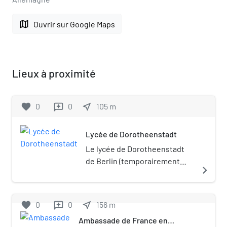
map
Ouvrir sur Google Maps
Lieux à proximité
favorite
0
0
near_me
105
m
reviews
Lycée de Dorotheenstadt
Le lycée de Dorotheenstadt
de Berlin (temporairement
navigate_next
également école de la ville de
Dorotheenstadt), est un
ancien lycée située à
favorite
0
0
near_me
156
m
reviews
Dorotheenstadt.
Ambassade de France en