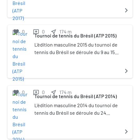
São Paulo. Elle appartient à la
navigate_next
catégorie ATP 250. Pablo Cuevas
remporte l'épreuve en simple, Rogério
Dutra Silva et André Sá celle en double.
favorite
0
0
near_me
174
m
reviews
Tournoi de tennis du Brésil (ATP 2015)
L'édition masculine 2015 du tournoi de
tennis du Brésil se déroule du 9 au 15
février, sur terre battue en intérieur à
São Paulo. Elle appartient à la
navigate_next
catégorie ATP 250. Pablo Cuevas
remporte l'épreuve en simple, Juan
Sebastián Cabal et Robert Farah celle
favorite
0
0
near_me
174
m
reviews
Tournoi de tennis du Brésil (ATP 2014)
en double.
L'édition masculine 2014 du tournoi de
tennis du Brésil se déroule du 24
février au 2 mars, sur terre battue en
intérieur à São Paulo. Elle appartient à
navigate_next
la catégorie ATP 250. Pablo Cuevas