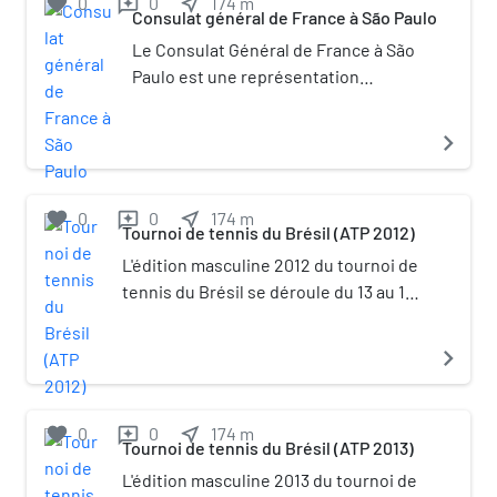
favorite
0
0
near_me
174
m
reviews
Consulat général de France à São Paulo
Le Consulat Général de France à São
Paulo est une représentation
consulaire de la République française
au Brésil. Il est situé sur l'avenue
navigate_next
Paulista, à São Paulo, dans l'État de
São Paulo. Le Consul Général depuis
le 24 septembre 2020 est Yves
favorite
0
0
near_me
174
m
reviews
Tournoi de tennis du Brésil (ATP 2012)
Teyssier d’Orfeuil. Son prédécesseur
était M. Brieuc PONT qui a occupé le
L'édition masculine 2012 du tournoi de
poste de septembre 2016 à
tennis du Brésil se déroule du 13 au 19
septembre 2020. La compétence
février, sur terre battue en intérieur à
territoriale du Consulat s'étend aux
São Paulo. Elle appartient à la
navigate_next
états brésiliens suivant : État de São
catégorie ATP 250. Pablo Cuevas
Paulo Mato Grosso do Sul Santa
remporte l'épreuve en simple, Juan
Catarina Paraná Rio Grande do SulCe
Sebastián Cabal et Robert Farah celle
favorite
0
0
near_me
174
m
reviews
Tournoi de tennis du Brésil (ATP 2013)
consulat a également sous sa
en double.
responsabilité les agences
L'édition masculine 2013 du tournoi de