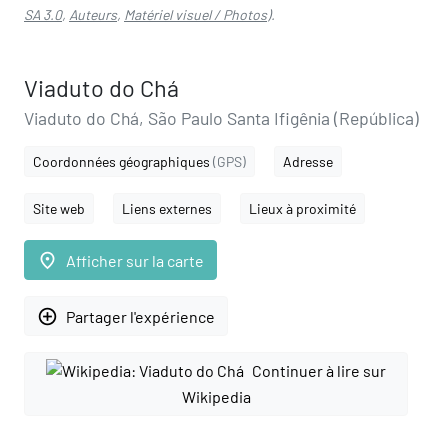
SA 3.0
,
Auteurs
,
Matériel visuel / Photos
).
Viaduto do Chá
Viaduto do Chá, São Paulo Santa Ifigênia (República)
Coordonnées géographiques
(GPS)
Adresse
Site web
Liens externes
Lieux à proximité
place
Afficher sur la carte
add_circle_outline
Partager l'expérience
Continuer à lire sur
Wikipedia