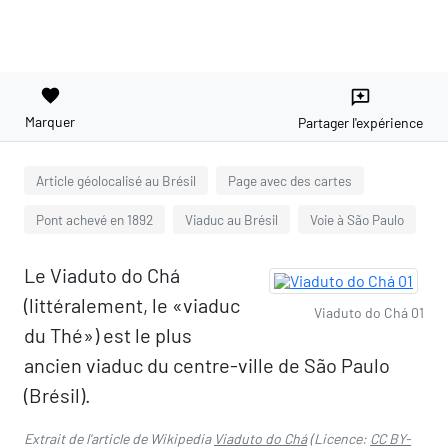
favorite
reviews
Marquer
Partager l'expérience
Article géolocalisé au Brésil
Page avec des cartes
Pont achevé en 1892
Viaduc au Brésil
Voie à São Paulo
Le Viaduto do Chá
(littéralement, le «viaduc
Viaduto do Chá 01
du Thé») est le plus
ancien viaduc du centre-ville de São Paulo
(Brésil).
Extrait de l'article de Wikipedia
Viaduto do Chá
(Licence:
CC BY-