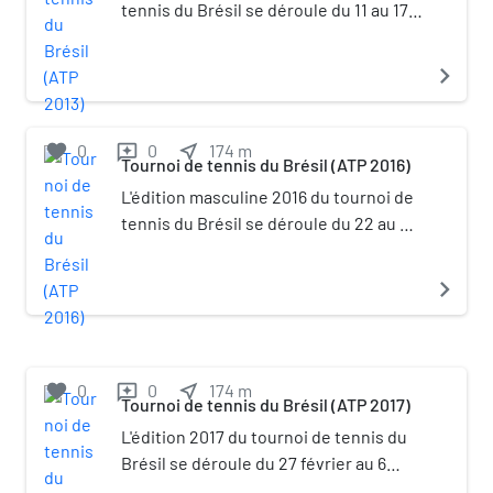
consulaires établies dans les villes
tennis du Brésil se déroule du 11 au 17
suivantes : État de São Paulo
février, sur terre battue en intérieur à
Campinas São José dos CamposMato
São Paulo. Elle appartient à la
navigate_next
Grosso do Sul Campo GrandeSanta
catégorie ATP 250. Rafael Nadal
Catarina Florianopolis Paraná Curitiba
remporte l'épreuve en simple,
Foz de Iguaçu Rio Grande do Sul Porto
Alexander Peya et Bruno Soares celle
favorite
0
0
near_me
174
m
reviews
Alegre
Tournoi de tennis du Brésil (ATP 2016)
en double.
L'édition masculine 2016 du tournoi de
tennis du Brésil se déroule du 22 au 28
février, sur terre battue en extérieur à
São Paulo. Elle appartient à la
navigate_next
catégorie ATP 250. Pablo Cuevas
remporte l'épreuve en simple, Julio
Peralta et Horacio Zeballos celle en
double.
favorite
0
0
near_me
174
m
reviews
Tournoi de tennis du Brésil (ATP 2017)
L'édition 2017 du tournoi de tennis du
Brésil se déroule du 27 février au 6
mars, sur terre battue en extérieur à