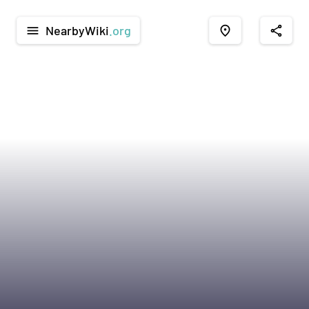
NearbyWiki
.org
menu
place
share