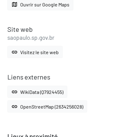
map
Ouvrir sur Google Maps
Site web
saopaulo.sp.gov.br
link
Visitez le site web
Liens externes
link
WikiData (Q7924455)
link
OpenStreetMap (2634256028)
Lieux à proximité