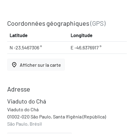
Coordonnées géographiques
(GPS)
Latitude
Longitude
N -23.5467306 °
E -46.6376917 °
place
Afficher sur la carte
Adresse
Viaduto do Chá
Viaduto do Chá
01002-020 São Paulo, Santa Ifigênia (República)
São Paulo, Brésil