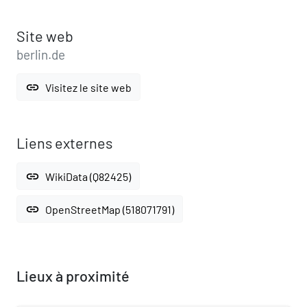
Site web
berlin.de
link
Visitez le site web
Liens externes
link
WikiData (Q82425)
link
OpenStreetMap (518071791)
Lieux à proximité