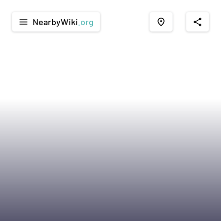
NearbyWiki
.org
menu
place
share