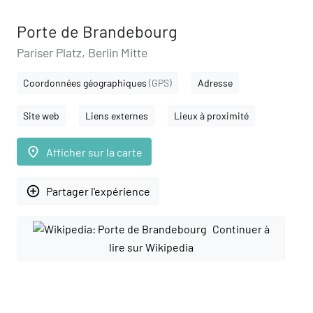
Porte de Brandebourg
Pariser Platz, Berlin Mitte
Coordonnées géographiques
(GPS)
Adresse
Site web
Liens externes
Lieux à proximité
place
Afficher sur la carte
add_circle_outline
Partager l'expérience
Continuer à
lire sur Wikipedia