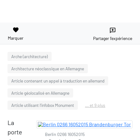
favorite
reviews
Marquer
Partager l'expérience
Arche (architecture)
Architecture néoclassique en Allemagne
Article contenant un appel à traduction en allemand
Article géolocalisé en Allemagne
Article utilisant l'infobox Monument
... et 9 plus
La
porte
Berlin 0266 16052015