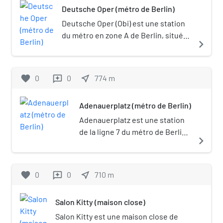
métro Wilmersdorfer Straße.
Deutsche Oper (métro de Berlin)
une compagnie d'opéra homonyme,
Chaque quai est équipé d'un
ainsi que le Ballet national de Berlin
Deutsche Oper (Obi) est une station
ascenseur et d'escaliers
(en allemand : Staatsballett Berlin,
du métro en zone A de Berlin, située
navigate_next
d'accès.
Ballet d'État de Berlin).
sur la Bismarckstraße à proximité de
l'opéra allemand qui lui donne son
nom. Les murs de la station sont
favorite
0
0
near_me
774
m
reviews
carrelés et décorés par l'artiste
portugais José de Guimarães.
Adenauerplatz (métro de Berlin)
Adenauerplatz est une station
de la ligne 7 du métro de Berlin,
navigate_next
dans le quartier de
Charlottenbourg.
favorite
0
0
near_me
710
m
reviews
Salon Kitty (maison close)
Salon Kitty est une maison close de