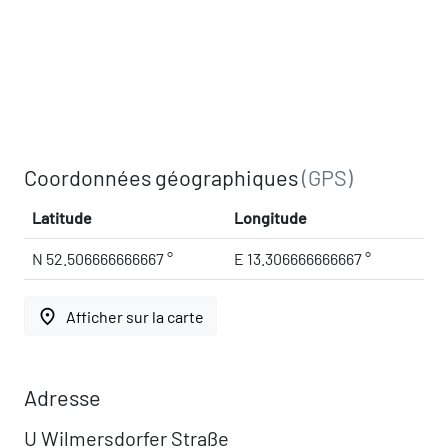
Coordonnées géographiques
(GPS)
Latitude
Longitude
N 52.506666666667 °
E 13.306666666667 °
place
Afficher sur la carte
Adresse
U Wilmersdorfer Straße