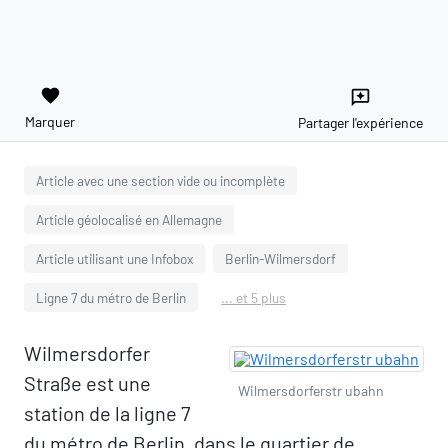
favorite
reviews
Marquer
Partager l'expérience
Article avec une section vide ou incomplète
Article géolocalisé en Allemagne
Article utilisant une Infobox
Berlin-Wilmersdorf
Ligne 7 du métro de Berlin
... et 5 plus
Wilmersdorfer
Straße est une
Wilmersdorferstr ubahn
station de la ligne 7
du métro de Berlin, dans le quartier de