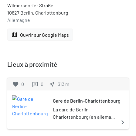
Wilmersdorfer Straße
10627 Berlin, Charlottenburg
Allemagne
map
Ouvrir sur Google Maps
Lieux à proximité
favorite
0
0
near_me
313
m
reviews
Gare de Berlin-Charlottenbourg
La gare de Berlin-
Charlottenbourg (en allemand
navigate_next
: Bahnhof Berlin-
Charlottenburg) est une gare