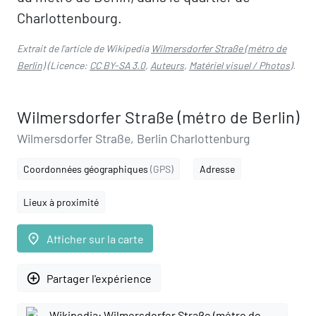
Charlottenbourg.
Extrait de l'article de Wikipedia
Wilmersdorfer Straße (métro de
Berlin)
(Licence:
CC BY-SA 3.0
,
Auteurs
,
Matériel visuel / Photos
).
Wilmersdorfer Straße (métro de Berlin)
Wilmersdorfer Straße, Berlin Charlottenburg
Coordonnées géographiques
(GPS)
Adresse
Lieux à proximité
place
Afficher sur la carte
add_circle_outline
Partager l'expérience