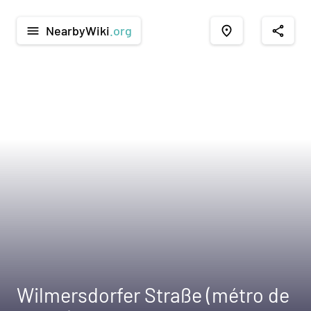
NearbyWiki
.org
menu
place
share
Wilmersdorfer Straße (métro de