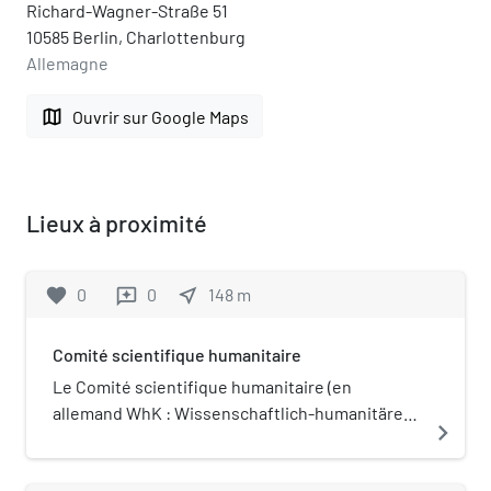
Richard-Wagner-Straße 51
10585 Berlin, Charlottenburg
Allemagne
map
Ouvrir sur Google Maps
Lieux à proximité
favorite
0
0
near_me
148
m
reviews
Comité scientifique humanitaire
Le Comité scientifique humanitaire (en
allemand WhK : Wissenschaftlich-humanitäre
navigate_next
Komitee), créé en Allemagne le 15 mai 1897, est
la toute première organisation de défense des