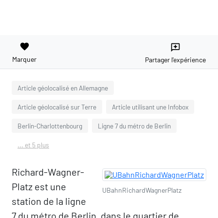
favorite
reviews
Marquer
Partager l'expérience
Article géolocalisé en Allemagne
Article géolocalisé sur Terre
Article utilisant une Infobox
Berlin-Charlottenbourg
Ligne 7 du métro de Berlin
... et 5 plus
Richard-Wagner-
Platz est une
UBahnRichardWagnerPlatz
station de la ligne
7 du métro de Berlin, dans le quartier de