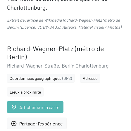
Charlottenburg.
Extrait de l'article de Wikipedia
Richard-Wagner-Platz (métro de
Berlin)
(Licence:
CC BY-SA 3.0
,
Auteurs
,
Matériel visuel / Photos
).
Richard-Wagner-Platz (métro de
Berlin)
Richard-Wagner-Straße, Berlin Charlottenburg
Coordonnées géographiques
(GPS)
Adresse
Lieux à proximité
place
Afficher sur la carte
add_circle_outline
Partager l'expérience