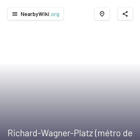
NearbyWiki
.org
menu
place
share
Richard-Wagner-Platz (métro de