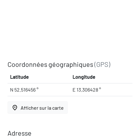
Coordonnées géographiques
(GPS)
Latitude
Longitude
N 52.516456 °
E 13.306428 °
place
Afficher sur la carte
Adresse