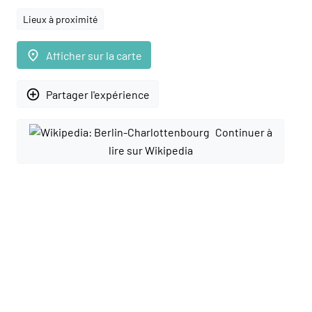
Lieux à proximité
place
Afficher sur la carte
add_circle_outline
Partager l'expérience
Continuer à
lire sur Wikipedia