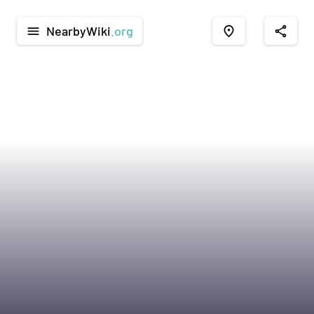
NearbyWiki
.org
menu
place
share