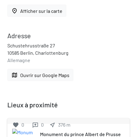
place
Afficher sur la carte
Adresse
Schustehrusstraße 27
10585 Berlin, Charlottenburg
Allemagne
map
Ouvrir sur Google Maps
Lieux à proximité
favorite
0
0
near_me
376
m
reviews
Monument du prince Albert de Prusse