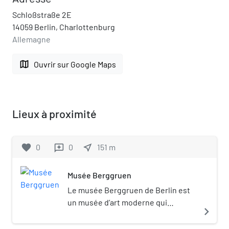
Schloßstraße 2E
14059 Berlin, Charlottenburg
Allemagne
map
Ouvrir sur Google Maps
Lieux à proximité
favorite
0
0
near_me
151
m
reviews
Musée Berggruen
Le musée Berggruen de Berlin est
un musée d’art moderne qui
navigate_next
présente un ensemble d'œuvres de
Pablo Picasso, Paul Klee, Henri