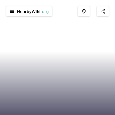
NearbyWiki
.org
menu
place
share