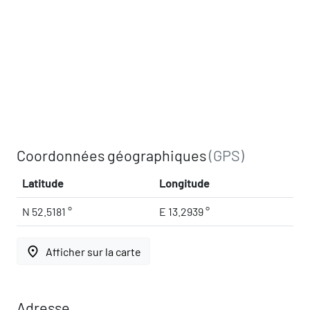
Coordonnées géographiques
(GPS)
Latitude
Longitude
N 52.5181 °
E 13.2939 °
place
Afficher sur la carte
Adresse