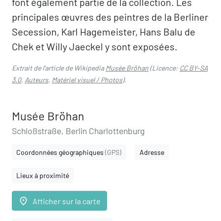
font également partie de la collection. Les
principales œuvres des peintres de la Berliner
Secession, Karl Hagemeister, Hans Balu de
Chek et Willy Jaeckel y sont exposées.
Extrait de l'article de Wikipedia
Musée Bröhan
(Licence:
CC BY-SA
3.0
,
Auteurs
,
Matériel visuel / Photos
).
Musée Bröhan
Schloßstraße, Berlin Charlottenburg
Coordonnées géographiques
(GPS)
Adresse
Lieux à proximité
place
Afficher sur la carte