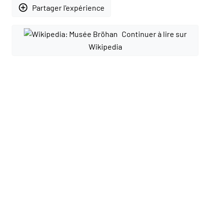
add_circle_outline
Partager l'expérience
Continuer à lire sur
Wikipedia