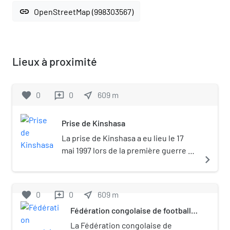
link
OpenStreetMap (998303567)
Lieux à proximité
favorite
0
0
near_me
609
m
reviews
Prise de Kinshasa
La prise de Kinshasa a eu lieu le 17
mai 1997 lors de la première guerre du
navigate_next
Congo. Cet évènement marque la
chute du régime de Mobutu Sese
Seko et l'arrivée au pouvoir de
favorite
0
0
near_me
609
m
reviews
Laurent-Désiré Kabila. Les rebelles
Fédération congolaise de football
de l'Alliance des forces
association
démocratiques pour la libération du
La Fédération congolaise de