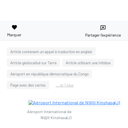
favorite
reviews
Marquer
Partager l'expérience
Article contenant un appel à traduction en anglais
Article géolocalisé sur Terre
Article utilisant une Infobox
Aéroport en république démocratique du Congo
Page avec des cartes
... et 1 plus
Aéroport International de
N'djili Kinshasa(J)