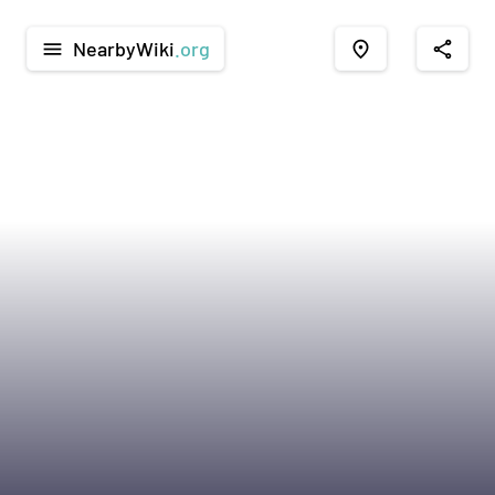
NearbyWiki
.org
menu
place
share