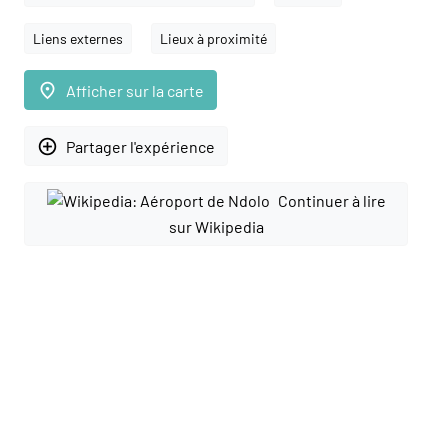
Liens externes
Lieux à proximité
place
Afficher sur la carte
add_circle_outline
Partager l'expérience
Continuer à lire
sur Wikipedia