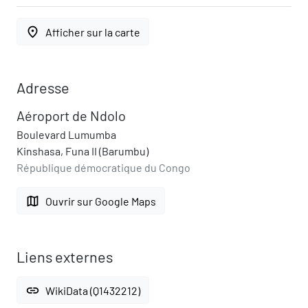
place
Afficher sur la carte
Adresse
Aéroport de Ndolo
Boulevard Lumumba
Kinshasa, Funa II (Barumbu)
République démocratique du Congo
map
Ouvrir sur Google Maps
Liens externes
link
WikiData (Q1432212)