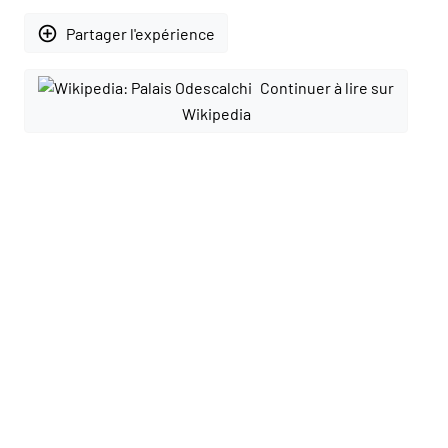
add_circle_outline
Partager l'expérience
Continuer à lire sur
Wikipedia