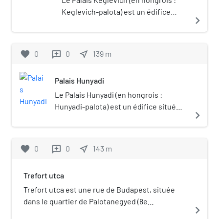
Keglevich-palota) est un édifice
navigate_next
situé dans le 8e arrondissement de
Budapest.
favorite
0
0
near_me
139
m
reviews
Palais Hunyadi
Le Palais Hunyadi (en hongrois :
Hunyadi-palota) est un édifice situé
navigate_next
dans le 8e arrondissement de
Budapest.
favorite
0
0
near_me
143
m
reviews
Trefort utca
Trefort utca est une rue de Budapest, située
dans le quartier de Palotanegyed (8e
navigate_next
arrondissement). Portail de Budapest