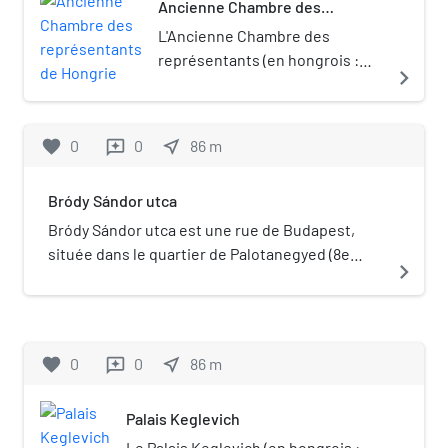
Ancienne Chambre des
représentants de Hongrie
L'Ancienne Chambre des
représentants (en hongrois :
navigate_next
Régi Képviselőház) est un
édifice situé dans le 8e
arrondissement de Budapest.
favorite
0
0
near_me
86
m
reviews
Bródy Sándor utca
Bródy Sándor utca est une rue de Budapest,
située dans le quartier de Palotanegyed (8e
navigate_next
arrondissement).
favorite
0
0
near_me
86
m
reviews
Palais Keglevich
Le Palais Keglevich (en hongrois :