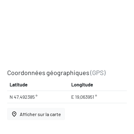
Coordonnées géographiques
(GPS)
Latitude
Longitude
N 47.492385 °
E 19.063951 °
place
Afficher sur la carte