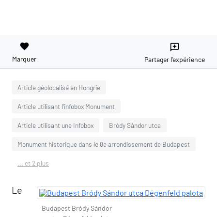
favorite
reviews
Marquer
Partager l'expérience
Article géolocalisé en Hongrie
Article utilisant l'infobox Monument
Article utilisant une Infobox
Bródy Sándor utca
Monument historique dans le 8e arrondissement de Budapest
... et 2 plus
Le
Budapest Bródy Sándor