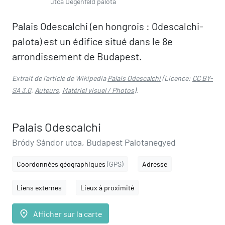
utca Dégenfeld palota
Palais Odescalchi (en hongrois : Odescalchi-
palota) est un édifice situé dans le 8e
arrondissement de Budapest.
Extrait de l'article de Wikipedia
Palais Odescalchi
(Licence:
CC BY-
SA 3.0
,
Auteurs
,
Matériel visuel / Photos
).
Palais Odescalchi
Bródy Sándor utca, Budapest Palotanegyed
Coordonnées géographiques
(GPS)
Adresse
Liens externes
Lieux à proximité
place
Afficher sur la carte