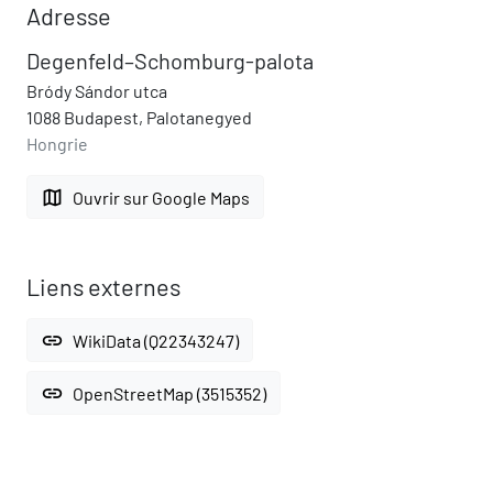
Adresse
Degenfeld–Schomburg-palota
Bródy Sándor utca
1088 Budapest, Palotanegyed
Hongrie
map
Ouvrir sur Google Maps
Liens externes
link
WikiData (Q22343247)
link
OpenStreetMap (3515352)