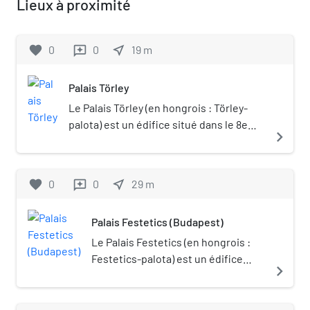
Lieux à proximité
favorite
0
0
near_me
19
m
reviews
Palais Törley
Le Palais Törley (en hongrois : Törley-
palota) est un édifice situé dans le 8e
navigate_next
arrondissement de Budapest. Portail de
Budapest
favorite
0
0
near_me
29
m
reviews
Palais Festetics (Budapest)
Le Palais Festetics (en hongrois :
Festetics-palota) est un édifice
navigate_next
situé dans le 8e arrondissement de
Budapest. Le bâtiment a été
construit entre 1862 et 1865 par