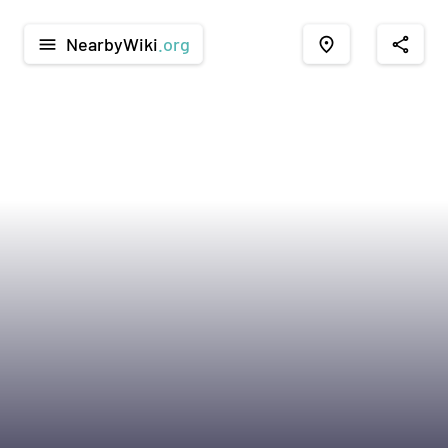
NearbyWiki
.org
menu
place
share