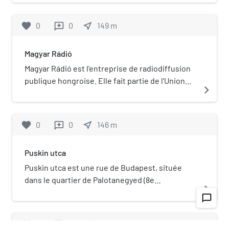
favorite
0
0
near_me
149
m
reviews
Magyar Rádió
Magyar Rádió est l'entreprise de radiodiffusion
publique hongroise. Elle fait partie de l'Union
navigate_next
européenne de radio-télévision depuis le 1er
janvier 1993.
favorite
0
0
near_me
146
m
reviews
Puskin utca
Puskin utca est une rue de Budapest, située
dans le quartier de Palotanegyed (8e
navigate_next
arrondissement). Portail de Budapest
chat_bubble_outline
favorite
0
0
near_me
167
m
reviews