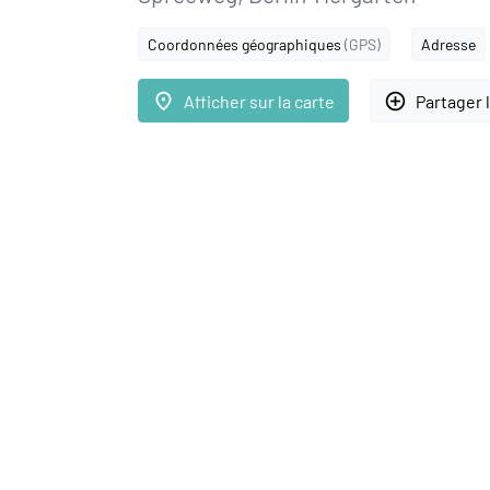
Coordonnées géographiques
(GPS)
Adresse
place
add_circle_outline
Afficher sur la carte
Partager 