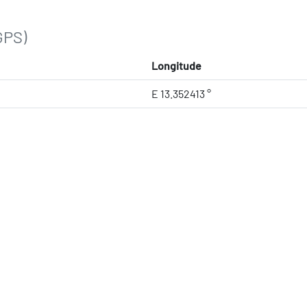
GPS)
Longitude
E 13.352413 °