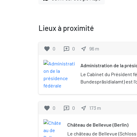
Lieux à proximité
favorite
0
0
near_me
96
m
reviews
Administration de la prés
Le Cabinet du Président fé
Bundespräsidialamt) est l'o
président fédéral allemand.
autorité fédérale.
favorite
0
0
near_me
173
m
reviews
Château de Bellevue (Berlin)
Le château de Bellevue (Schloss