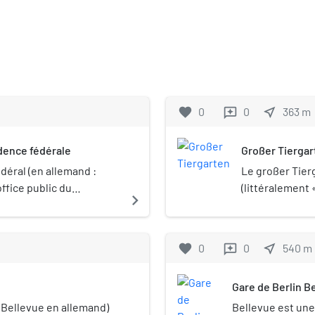
favorite
0
0
near_me
363
m
reviews
idence fédérale
Großer Tiergar
déral (en allemand :
Le großer Tierg
ffice public du
(littéralement 
navigate_next
 Il s'agit de la plus haute
du centre de Be
Brandebourg), s
son nom Berlin
favorite
0
0
near_me
540
m
reviews
Mitte. Avec ses
sur 1 kilomètre
Gare de Berlin B
de la ville en 
situé à l'empla
 Bellevue en allemand)
Bellevue est une