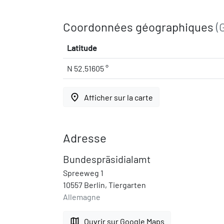
Coordonnées géographiques
(
Latitude
N 52.51605 °
place
Afficher sur la carte
Adresse
Bundespräsidialamt
Spreeweg 1
10557 Berlin, Tiergarten
Allemagne
map
Ouvrir sur Google Maps