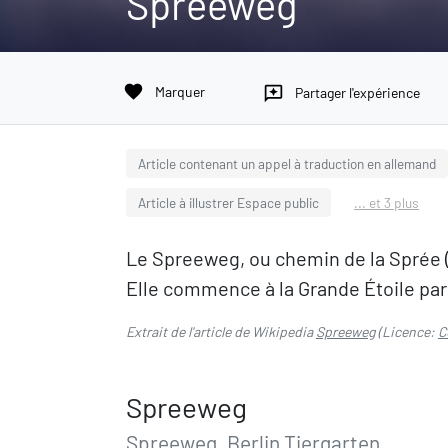
Spreeweg
favorite
Marquer
reviews
Partager l'expérience
Article contenant un appel à traduction en allemand
Article à illustrer Espace public
... et 3 plus
Le Spreeweg, ou chemin de la Sprée (au
Elle commence à la Grande Étoile par 
Extrait de l'article de Wikipedia
Spreeweg
(Licence:
C
Spreeweg
Spreeweg, Berlin Tiergarten