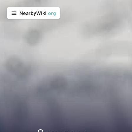
NearbyWiki
.org
menu