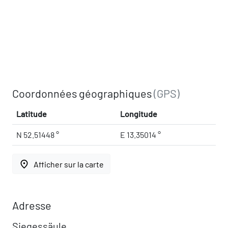
Coordonnées géographiques
(GPS)
Latitude
Longitude
N 52.51448 °
E 13.35014 °
place
Afficher sur la carte
Adresse
Siegessäule