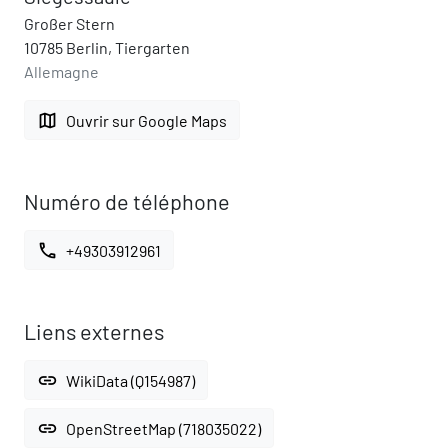
Großer Stern
10785 Berlin, Tiergarten
Allemagne
map
Ouvrir sur Google Maps
Numéro de téléphone
call
+49303912961
Liens externes
link
WikiData (Q154987)
link
OpenStreetMap (718035022)