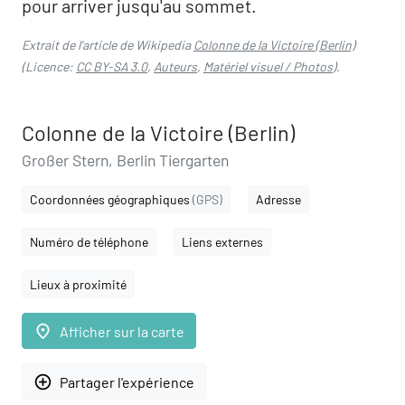
pour arriver jusqu'au sommet.
Extrait de l'article de Wikipedia
Colonne de la Victoire (Berlin)
(Licence:
CC BY-SA 3.0
,
Auteurs
,
Matériel visuel / Photos
).
Colonne de la Victoire (Berlin)
Großer Stern, Berlin Tiergarten
Coordonnées géographiques
(GPS)
Adresse
Numéro de téléphone
Liens externes
Lieux à proximité
place
Afficher sur la carte
add_circle_outline
Partager l'expérience