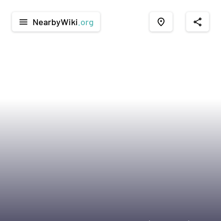
NearbyWiki
.org
menu
place
share