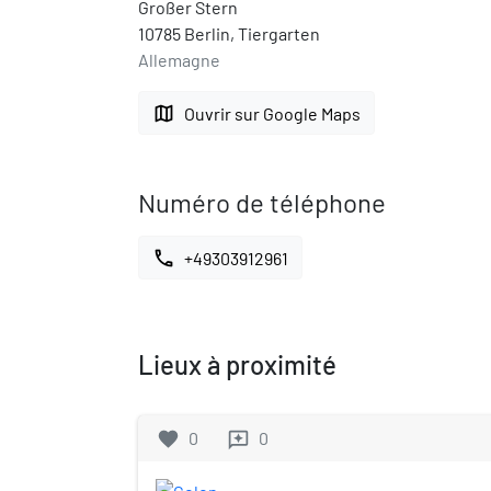
Großer Stern
10785 Berlin, Tiergarten
Allemagne
map
Ouvrir sur Google Maps
Numéro de téléphone
call
+49303912961
Lieux à proximité
favorite
0
0
reviews