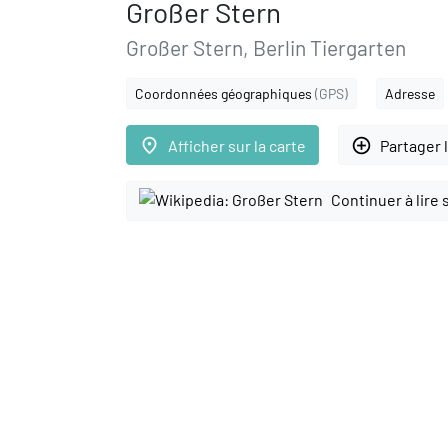
Großer Stern
Großer Stern, Berlin Tiergarten
Coordonnées géographiques
(GPS)
Adresse
place
add_circle_outline
Afficher sur la carte
Partager 
Continuer à lire 