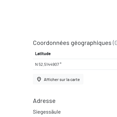
Coordonnées géographiques
(
Latitude
N 52.5144907 °
place
Afficher sur la carte
Adresse
Siegessäule