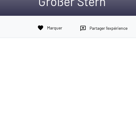
Großer Stern
favorite
Marquer
reviews
Partager l'expérience