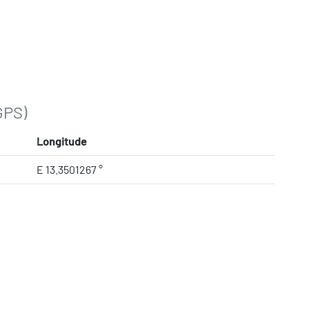
GPS)
Longitude
E 13.3501267 °