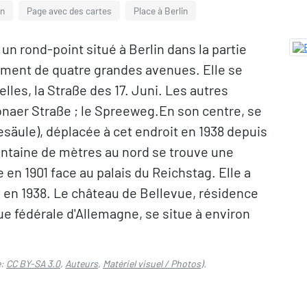
en
Page avec des cartes
Place à Berlin
 un rond-point situé à Berlin dans la partie
ement de quatre grandes avenues. Elle se
elles, la Straße des 17. Juni. Les autres
ltonaer Straße ; le Spreeweg.En son centre, se
gesäule), déplacée à cet endroit en 1938 depuis
xantaine de mètres au nord se trouve une
 en 1901 face au palais du Reichstag. Elle a
it en 1938. Le château de Bellevue, résidence
que fédérale d'Allemagne, se situe à environ
e:
CC BY-SA 3.0
,
Auteurs
,
Matériel visuel / Photos
).