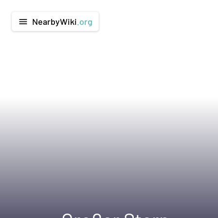
NearbyWiki
.org
menu